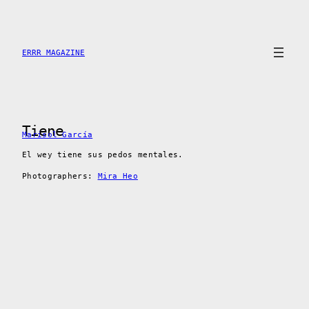
Skip
to
content
ERRR MAGAZINE
Tiene
Marisol García
El wey tiene sus pedos mentales.
Photographers:
Mira Heo