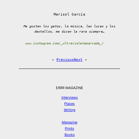
Marisol García
Me gustan los gatos, la música, las luces y los
destellos, me dicen la rara siempre…
www.instagram.com/_ultravioletamarcada_/
←
Previous
Next
→
ERRR MAGAZINE
Interviews
Places
Writing
Magazine
Prints
Books