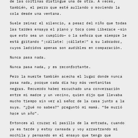
de las cortinas distingue una de otra. A veces,
también, el perro que esté aullando o moviendo la
cola desde una ventana.
Suele reinar el silencio, a pesar del niño que todas
las tardes ensaya el piano y toca como Liberace –sin
que esto sea un cumplido– o la señora que siempre le
está gritando “¡cállate! ¡cállate!” a su labrador,
cuyos ladridos apenas son audibles en comparación.
Nunca pasa nada.
Nunca pasa nada, y es reconfortante.
Pero la muerte también acecha el lugar donde nunca
pasa nada, porque cada día hay más ventanitas
negras. Recuerdo haber escuchado una conversación
entre mi madre y un vecino, quien dijo que llevaba
mucho tiempo sin ver al señor de la casa junto a la
suya. “¿Qué no sabes?” preguntó mi mamá. “Se murió
hace un año”.
Entonces al cruzar el pasillo de la entrada, cuando
ya es tarde y estoy cansada y voy arrastrando mi
mochila y pensando en el ensayo que tengo que