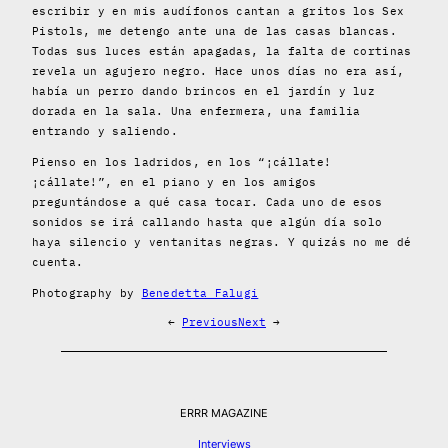
escribir y en mis audífonos cantan a gritos los Sex
Pistols, me detengo ante una de las casas blancas.
Todas sus luces están apagadas, la falta de cortinas
revela un agujero negro. Hace unos días no era así,
había un perro dando brincos en el jardín y luz
dorada en la sala. Una enfermera, una familia
entrando y saliendo.
Pienso en los ladridos, en los “¡cállate!
¡cállate!”, en el piano y en los amigos
preguntándose a qué casa tocar. Cada uno de esos
sonidos se irá callando hasta que algún día solo
haya silencio y ventanitas negras. Y quizás no me dé
cuenta.
Photography by
Benedetta Falugi
←
Previous
Next
→
ERRR MAGAZINE
Interviews