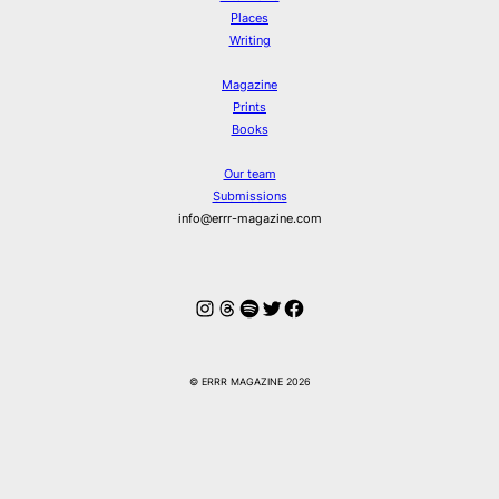
Places
Writing
Magazine
Prints
Books
Our team
Submissions
info@errr-magazine.com
Instagram
Threads
Spotify
Twitter
Facebook
© ERRR MAGAZINE 2026