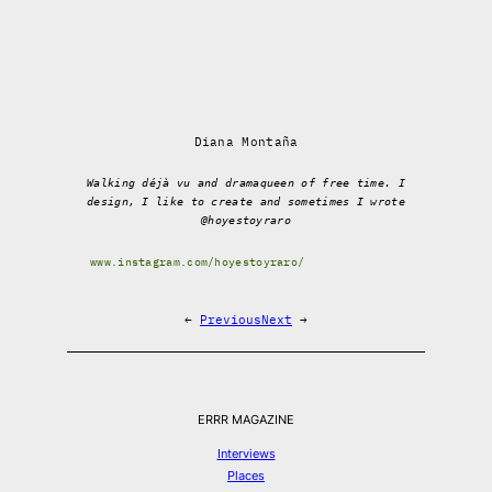
Diana Montaña
Walking déjà vu and dramaqueen of free time. I
design, I like to create and sometimes I wrote
@hoyestoyraro
www.instagram.com/hoyestoyraro/
←
Previous
Next
→
ERRR MAGAZINE
Interviews
Places