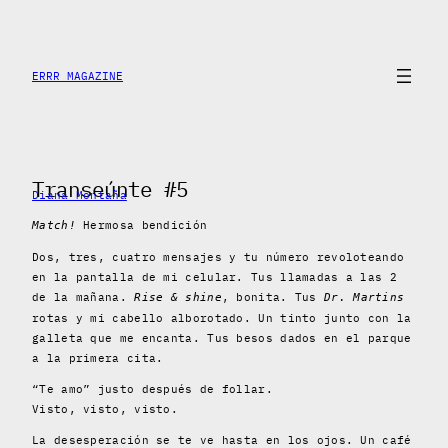
Skip
to
content
ERRR MAGAZINE
Transeúnte #5
Diana Montaña
Hermosa bendición
Match!
Dos, tres, cuatro mensajes y tu número revoloteando
en la pantalla de mi celular. Tus llamadas a las 2
de la mañana.
, bonita. Tus
Rise & shine
Dr. Martins
rotas y mi cabello alborotado. Un tinto junto con la
galleta que me encanta. Tus besos dados en el parque
a la primera cita.
“Te amo” justo después de follar.
Visto, visto, visto.
La desesperación se te ve hasta en los ojos. Un café