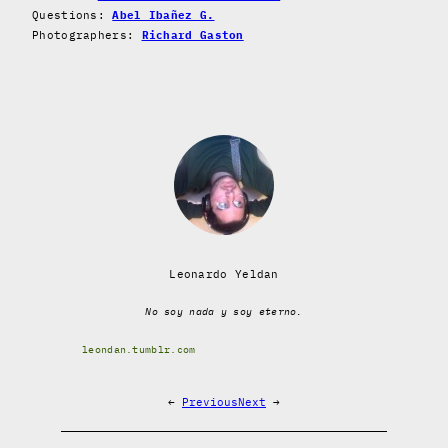
Questions:
Abel Ibañez G.
Photographers:
Richard Gaston
Leonardo Yeldan
No soy nada y soy eterno.
leondan.tumblr.com
←
Previous
Next
→