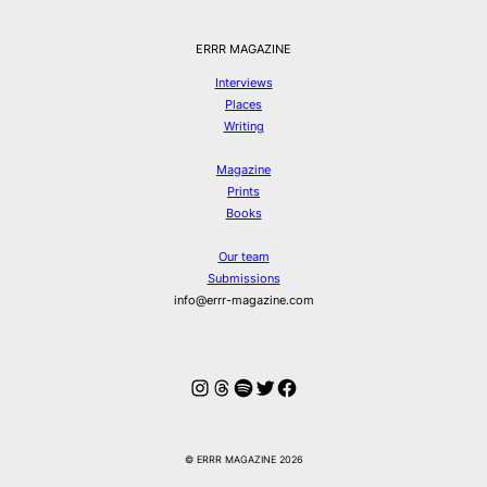
ERRR MAGAZINE
Interviews
Places
Writing
Magazine
Prints
Books
Our team
Submissions
info@errr-magazine.com
Instagram
Threads
Spotify
Twitter
Facebook
© ERRR MAGAZINE 2026