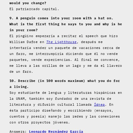
would you change?
El patriarcado capital.
9. A penguin comes into your room with a hat on.
What is the first thing he says to you and why is he
in your room?
El pingüino empezaría a recitar el speech que hizo
William Dafoe en
The Lighthouse
, después me
intentaría vender un paquete de vacaciones cerca de
un faro, me interrumpiría diciendo que él no vende
paquetes, vende experiencias. Al final me convence,
me lleva a las orillas de un lago y me da el llavero
de un faro.
10. Describe (in 100 words maximum) what you do for
a living.
Soy estudiante de lengua y literaturas hispánicas en
la UNAM, también soy fundador de una revista de
literatura y difusión cultural llamada
Ígnea
. En
ésta participo diseñando y escribiendo (ensayos,
cuentos y poesía) manejo las redes y las conexiones
con otros proyectos jóvenes.
Answers:
Leonardo Hernández García