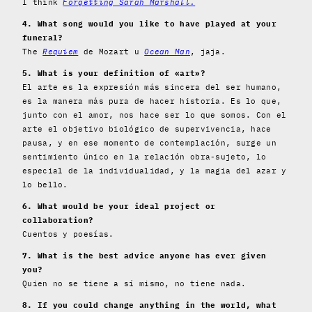
I think
Forgetting Sarah Marshall.
4. What song would you like to have played at your
funeral?
The
Requiem
de Mozart u
Ocean Man
, jaja.
5. What is your definition of «art»?
El arte es la expresión más sincera del ser humano,
es la manera más pura de hacer historia. Es lo que,
junto con el amor, nos hace ser lo que somos. Con el
arte el objetivo biológico de supervivencia, hace
pausa, y en ese momento de contemplación, surge un
sentimiento único en la relación obra-sujeto, lo
especial de la individualidad, y la magia del azar y
lo bello.
6. What would be your ideal project or
collaboration?
Cuentos y poesías.
7. What is the best advice anyone has ever given
you?
Quien no se tiene a sí mismo, no tiene nada.
8. If you could change anything in the world, what