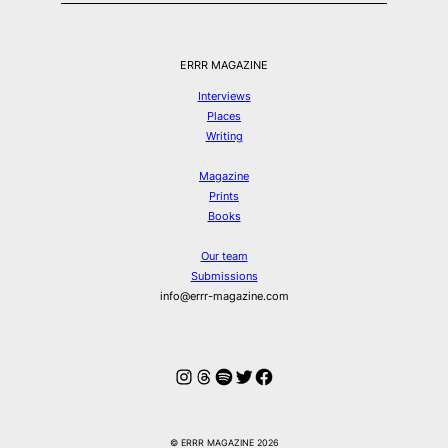
ERRR MAGAZINE
Interviews
Places
Writing
Magazine
Prints
Books
Our team
Submissions
info@errr-magazine.com
Instagram
Threads
Spotify
Twitter
Facebook
© ERRR MAGAZINE 2026