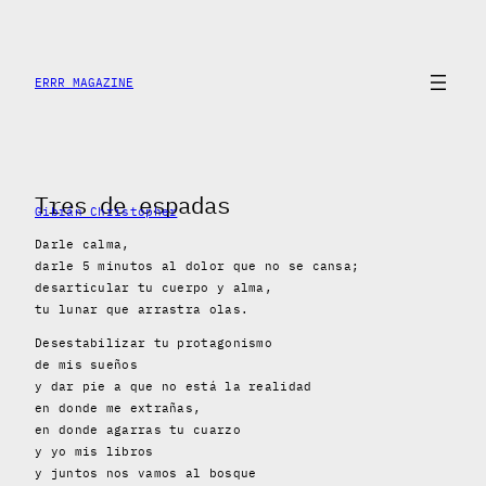
Skip
to
content
ERRR MAGAZINE
Tres de espadas
Gibrán Christopher
Darle calma,
darle 5 minutos al dolor que no se cansa;
desarticular tu cuerpo y alma,
tu lunar que arrastra olas.
Desestabilizar tu protagonismo
de mis sueños
y dar pie a que no está la realidad
en donde me extrañas,
en donde agarras tu cuarzo
y yo mis libros
y juntos nos vamos al bosque