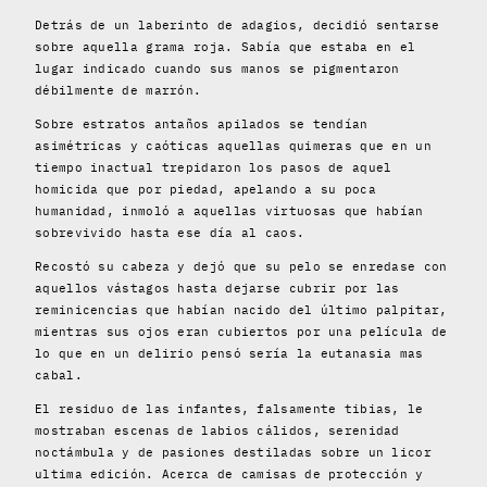
Detrás de un laberinto de adagios, decidió sentarse
sobre aquella grama roja. Sabía que estaba en el
lugar indicado cuando sus manos se pigmentaron
débilmente de marrón.
Sobre estratos antaños apilados se tendían
asimétricas y caóticas aquellas quimeras que en un
tiempo inactual trepidaron los pasos de aquel
homicida que por piedad, apelando a su poca
humanidad, inmoló a aquellas virtuosas que habían
sobrevivido hasta ese día al caos.
Recostó su cabeza y dejó que su pelo se enredase con
aquellos vástagos hasta dejarse cubrir por las
reminicencias que habían nacido del último palpitar,
mientras sus ojos eran cubiertos por una película de
lo que en un delirio pensó sería la eutanasia mas
cabal.
El residuo de las infantes, falsamente tibias, le
mostraban escenas de labios cálidos, serenidad
noctámbula y de pasiones destiladas sobre un licor
ultima edición. Acerca de camisas de protección y