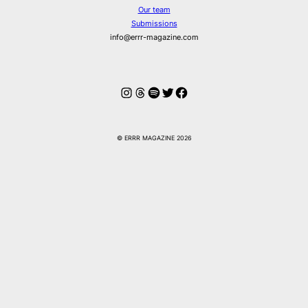
Our team
Submissions
info@errr-magazine.com
Instagram
Threads
Spotify
Twitter
Facebook
© ERRR MAGAZINE 2026