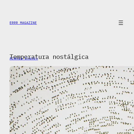
Skip
to
content
ERRR MAGAZINE
Temperatura nostálgica
Alexia Ivanov