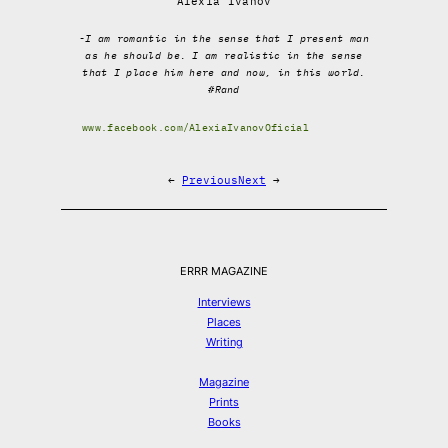
Alexia Ivanov
-I am romantic in the sense that I present man
as he should be. I am realistic in the sense
that I place him here and now, in this world.
#Rand
www.facebook.com/AlexiaIvanovOficial
←
Previous
Next
→
ERRR MAGAZINE
Interviews
Places
Writing
Magazine
Prints
Books