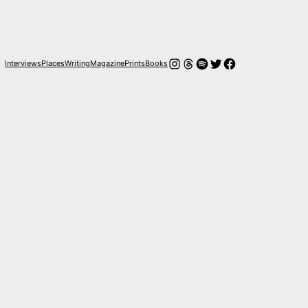
Instagram
Threads
Spotify
Twitter
Facebook
Interviews
Places
Writing
Magazine
Prints
Books