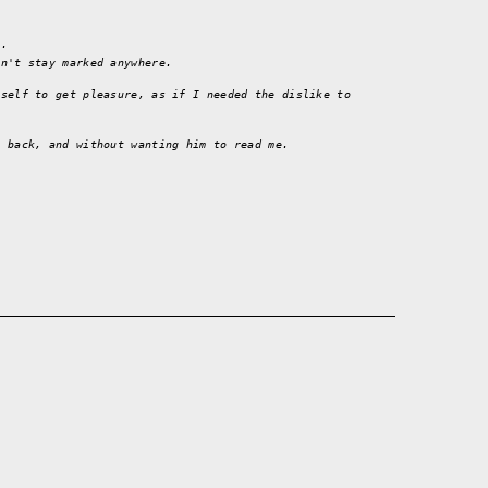
t.
on't stay marked anywhere.
yself to get pleasure, as if I needed the dislike to
s back, and without wanting him to read me.