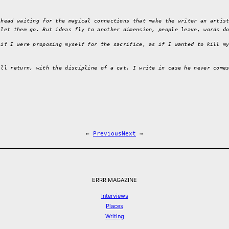
 head waiting for the magical connections that make the writer an artis
 let them go. But ideas fly to another dimension, people leave, words d
 if I were proposing myself for the sacrifice, as if I wanted to kill m
ill return, with the discipline of a cat. I write in case he never come
←
Previous
Next
→
ERRR MAGAZINE
Interviews
Places
Writing