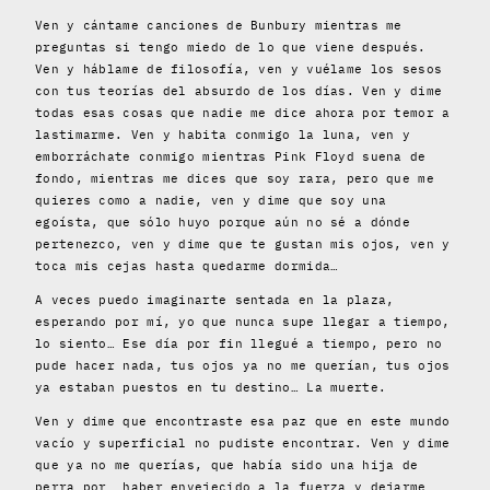
Ven y cántame canciones de Bunbury mientras me
preguntas si tengo miedo de lo que viene después.
Ven y háblame de filosofía, ven y vuélame los sesos
con tus teorías del absurdo de los días. Ven y dime
todas esas cosas que nadie me dice ahora por temor a
lastimarme. Ven y habita conmigo la luna, ven y
emborráchate conmigo mientras Pink Floyd suena de
fondo, mientras me dices que soy rara, pero que me
quieres como a nadie, ven y dime que soy una
egoísta, que sólo huyo porque aún no sé a dónde
pertenezco, ven y dime que te gustan mis ojos, ven y
toca mis cejas hasta quedarme dormida…
A veces puedo imaginarte sentada en la plaza,
esperando por mí, yo que nunca supe llegar a tiempo,
lo siento… Ese día por fin llegué a tiempo, pero no
pude hacer nada, tus ojos ya no me querían, tus ojos
ya estaban puestos en tu destino… La muerte.
Ven y dime que encontraste esa paz que en este mundo
vacío y superficial no pudiste encontrar. Ven y dime
que ya no me querías, que había sido una hija de
perra por haber envejecido a la fuerza y dejarme