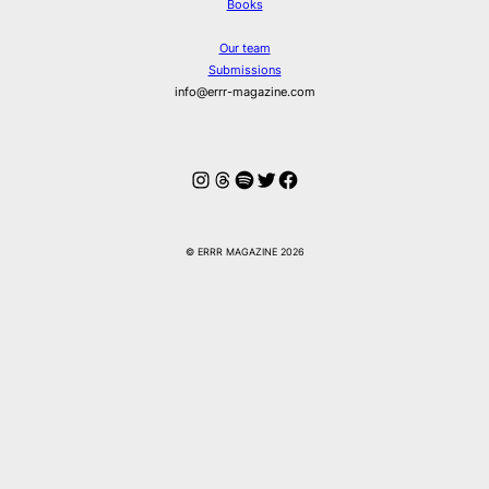
Books
Our team
Submissions
info@errr-magazine.com
Instagram
Threads
Spotify
Twitter
Facebook
© ERRR MAGAZINE 2026