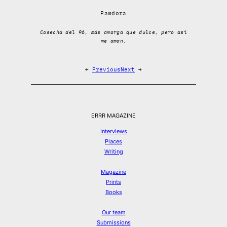
Pamdora
Cosecha del 96, más amarga que dulce, pero así
me aman.
←
Previous
Next
→
ERRR MAGAZINE
Interviews
Places
Writing
Magazine
Prints
Books
Our team
Submissions