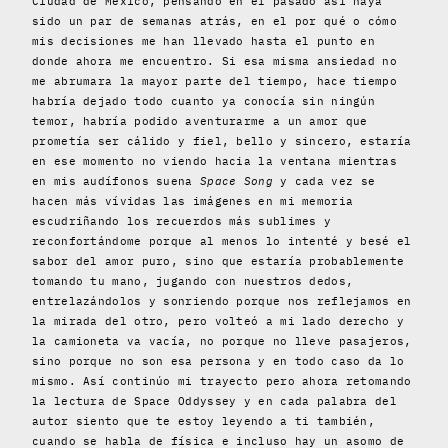
Ciudad de México, pensando en el pasado así haya
sido un par de semanas atrás, en el por qué o cómo
mis decisiones me han llevado hasta el punto en
donde ahora me encuentro. Si esa misma ansiedad no
me abrumara la mayor parte del tiempo, hace tiempo
habría dejado todo cuanto ya conocía sin ningún
temor, habría podido aventurarme a un amor que
prometía ser cálido y fiel, bello y sincero, estaría
en ese momento no viendo hacia la ventana mientras
en mis audífonos suena
Space
Song
y cada vez se
hacen más vívidas las imágenes en mi memoria
escudriñando los recuerdos más sublimes y
reconfortándome porque al menos lo intenté y besé el
sabor del amor puro, sino que estaría probablemente
tomando tu mano, jugando con nuestros dedos,
entrelazándolos y sonriendo porque nos reflejamos en
la mirada del otro, pero volteó a mi lado derecho y
la camioneta va vacía, no porque no lleve pasajeros,
sino porque no son esa persona y en todo caso da lo
mismo. Así continúo mi trayecto pero ahora retomando
la lectura de Space Oddyssey y en cada palabra del
autor siento que te estoy leyendo a ti también,
cuando se habla de física e incluso hay un asomo de