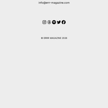
info@errr-magazine.com
Instagram
Threads
Spotify
Twitter
Facebook
© ERRR MAGAZINE 2026