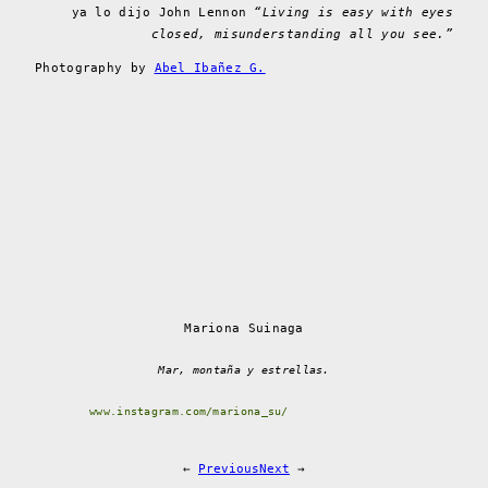
ya lo dijo John Lennon
“Living is easy with eyes
closed, misunderstanding all you see.”
Photography by
Abel Ibañez G.
Mariona Suinaga
Mar, montaña y estrellas.
www.instagram.com/mariona_su/
←
Previous
Next
→