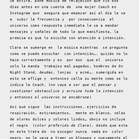
Se estira, pone música de relajación que vio dos
días antes en una cuenta de una mujer Coach en
Instagram que asegura que empezar así el día le va
a subir la frecuencia y por consecuencia el
universo como respuesta inmediata le va a mandar
mensajes y señales de todo lo que manifiesta, la
premisa es que lo escuche con atención e intención.
Clara se sumerge en la música mientras se pregunta
como se puede escuchar con intención…. quizás no lo
hace correctamente y es por eso que el universo
solo le manda trabajos mal pagados, hombres de On
Night Stand, deudas, lonjas y acné…. sumergida en
esto se aflige y entonces calla su mente como se lo
indica la Coach, (
no vaya a ser que el pensar y
cuestionar obstaculice y arruine toda la intención
y entonces el universo se encabrone)
Así que sigue las instrucciones, ejercicios de
respiración, estiramientos, mente en blanco, velas
de olores dulces y colores lindos… obvio no incluye
el negro (
color preferido de Clara
), desde que esta
en esto trata de no escoger nunca nada en color
negro, no le vaya a traer un bloqueo y nuevamente el