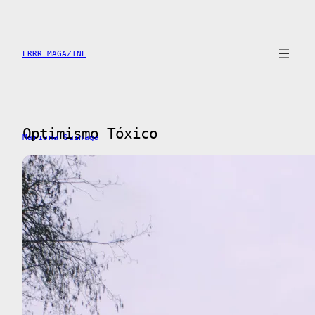
Skip
to
content
ERRR MAGAZINE
Optimismo Tóxico
Mariona Suinaga