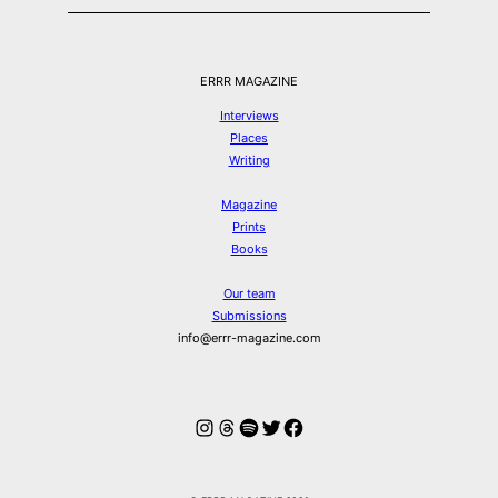
ERRR MAGAZINE
Interviews
Places
Writing
Magazine
Prints
Books
Our team
Submissions
info@errr-magazine.com
Instagram
Threads
Spotify
Twitter
Facebook