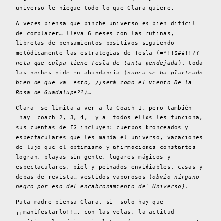
universo le niegue todo lo que Clara quiere.
A veces piensa que pinche universo es bien difícil
de complacer… lleva 6 meses con las rutinas,
libretas de pensamientos positivos siguiendo
metódicamente las estrategias de Tesla (=*!!$##!!??
neta
que culpa tiene Tesla de tanta pendejada
), toda
las noches pide en abundancia (
nunca se ha planteado
bien de que va esto, ¿¿será como el viento De la
Rosa de Guadalupe??)…
Clara se limita a ver a la Coach 1, pero también
hay coach 2, 3, 4, y a todos ellos les funciona,
sus cuentas de IG incluyen: cuerpos bronceados y
espectaculares que les manda el universo, vacaciones
de lujo que el optimismo y afirmaciones constantes
logran, playas sin gente, lugares mágicos y
espectaculares, piel y peinados envidiables, casas y
depas de revista… vestidos vaporosos (
obvio ninguno
negro por eso del encabronamiento del Universo).
Puta madre piensa Clara, si solo hay que
¡¡manifestarlo!!…. con las velas, la actitud