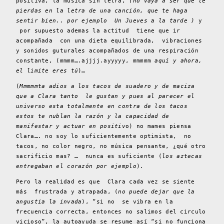
positiva, la música sin letra,
(no vaya a ser que te
pierdas en la letra de una canción, que te haga
sentir bien.. por ejemplo Un Jueves a la tarde )
y
por supuesto ademas la actitud tiene que ir
acompañada con una dieta equilibrada, vibraciones
y sonidos guturales acompañados de una respiración
constante, (mmmm….ajjjj.ayyyyy, mmmmm
aquí y ahora,
el limite eres tú
)…
(
Mmmmmta adios a los tacos de suadero y de maciza
que a Clara tanto le gustan y pues al parecer el
universo esta totalmente en contra de los tacos
estos te nublan la razón y la capacidad de
manifestar y actuar en positiv
o) no mames piensa
Clara…. no soy lo suficientemente optimista, no
tacos, no color negro, no música pensante, ¿qué otro
sacrificio mas? … nunca es suficiente (
los aztecas
entregaban el corazón por ejemplo
).
Pero la realidad es que Clara cada vez se siente
más frustrada y atrapada, (
no puede dejar que la
angustia la invada
), “si no se vibra en la
frecuencia correcta, entonces no salimos del circulo
vicioso”, la autoayuda se resume así “si no funciona