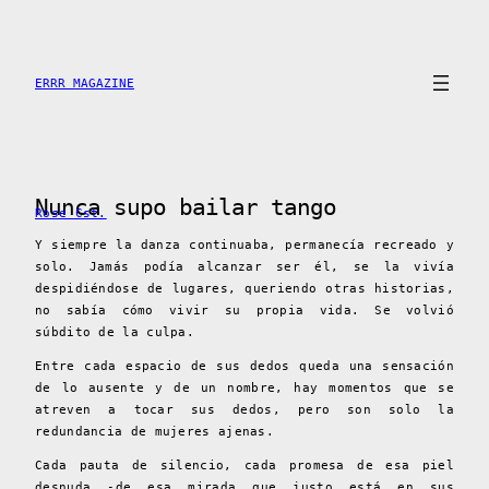
Skip
to
content
ERRR MAGAZINE
Nunca supo bailar tango
Rose Cst.
Y siempre la danza continuaba, permanecía recreado y
solo. Jamás podía alcanzar ser él, se la vivía
despidiéndose de lugares, queriendo otras historias,
no sabía cómo vivir su propia vida. Se volvió
súbdito de la culpa.
Entre cada espacio de sus dedos queda una sensación
de lo ausente y de un nombre, hay momentos que se
atreven a tocar sus dedos, pero son solo la
redundancia de mujeres ajenas.
Cada pauta de silencio, cada promesa de esa piel
desnuda -de esa mirada que justo está en sus