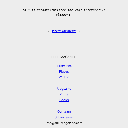
this is decontextualized for your interpretive
pleasure-
←
Previous
Next
→
ERRR MAGAZINE
Interviews
Places
Writing
Magazine
Prints
Books
Our team
Submissions
info@errr-magazine.com