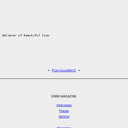
l believer of beautiful love.
←
Previous
Next
→
ERRR MAGAZINE
Interviews
Places
Writing
Magazine