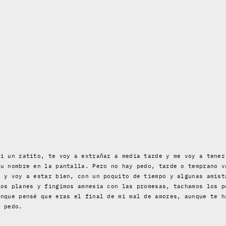
ti un ratito, te voy a extrañar a media tarde y me voy a tener
tu nombre en la pantalla. Pero no hay pedo, tarde o temprano v
, y voy a estar bien, con un poquito de tiempo y algunas amist
los planes y fingimos amnesia con las promesas, tachamos los p
unque pensé que eras el final de mi mal de amores, aunque te h
y pedo.