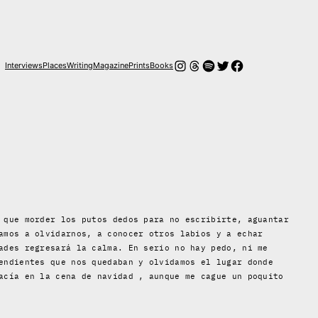
Instagram
Threads
Spotify
Twitter
Facebook
Interviews
Places
Writing
Magazine
Prints
Books
 que morder los putos dedos para no escribirte, aguantar
amos a olvidarnos, a conocer otros labios y a echar
ades regresará la calma. En serio no hay pedo, ni me
endientes que nos quedaban y olvidamos el lugar donde
acía en la cena de navidad , aunque me cague un poquito