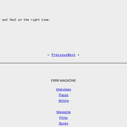
e and feel at the right time.
←
Previous
Next
→
ERRR MAGAZINE
Interviews
Places
Writing
Magazine
Prints
Books