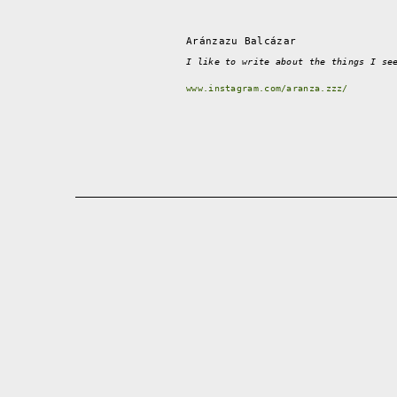
Aránzazu Balcázar
I like to write about the things I se
www.instagram.com/aranza.zzz/