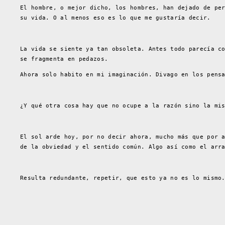
El hombre, o mejor dicho, los hombres, han dejado de pe
su vida. O al menos eso es lo que me gustaría decir.
La vida se siente ya tan obsoleta. Antes todo parecía c
se fragmenta en pedazos.
Ahora solo habito en mi imaginación. Divago en los pens
¿Y qué otra cosa hay que no ocupe a la razón sino la mi
El sol arde hoy, por no decir ahora, mucho más que por 
de la obviedad y el sentido común. Algo así como el arr
Resulta redundante, repetir, que esto ya no es lo mismo