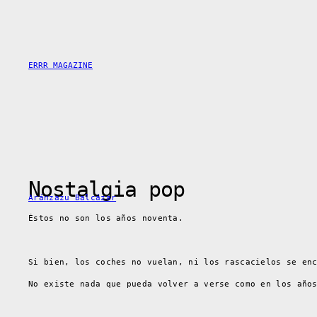
Skip
to
content
ERRR MAGAZINE
Nostalgia pop
Aránzazu Balcázar
Éstos no son los años noventa.
Si bien, los coches no vuelan, ni los rascacielos se en
No existe nada que pueda volver a verse como en los año