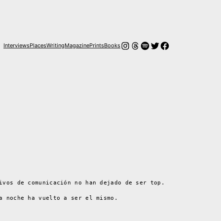
Instagram
Threads
Spotify
Twitter
Facebook
Interviews
Places
Writing
Magazine
Prints
Books
ivos de comunicación no han dejado de ser top.
a noche ha vuelto a ser el mismo.