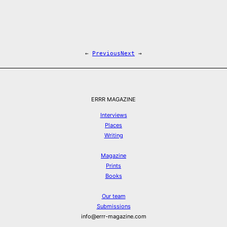
←
Previous
Next
→
ERRR MAGAZINE
Interviews
Places
Writing
Magazine
Prints
Books
Our team
Submissions
info@errr-magazine.com