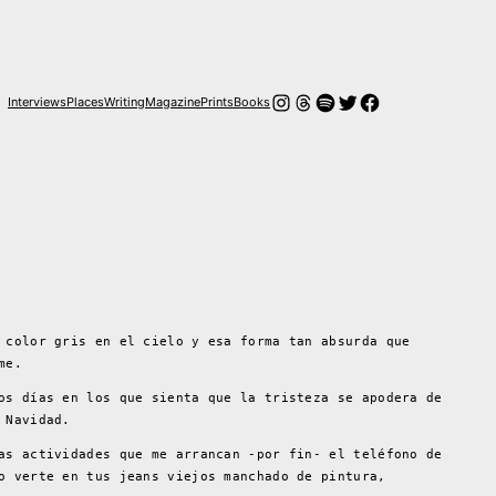
Instagram
Threads
Spotify
Twitter
Facebook
Interviews
Places
Writing
Magazine
Prints
Books
 color gris en el cielo y esa forma tan absurda que
me.
os días en los que sienta que la tristeza se apodera de
 Navidad.
as actividades que me arrancan -por fin- el teléfono de
o verte en tus jeans viejos manchado de pintura,