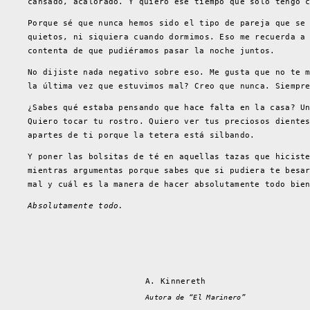
cansado, acalorado. Y quiero ese tiempo que solo tengo 
Porque sé que nunca hemos sido el tipo de pareja que se
quietos, ni siquiera cuando dormimos. Eso me recuerda a
contenta de que pudiéramos pasar la noche juntos.
No dijiste nada negativo sobre eso. Me gusta que no te 
la última vez que estuvimos mal? Creo que nunca. Siempr
¿Sabes qué estaba pensando que hace falta en la casa? U
Quiero tocar tu rostro. Quiero ver tus preciosos diente
apartes de ti porque la tetera está silbando.
Y poner las bolsitas de té en aquellas tazas que hicist
mientras argumentas porque sabes que si pudiera te besa
mal y cuál es la manera de hacer absolutamente todo bie
Absolutamente todo.
A. Kinnereth
Autora de “El Marinero”