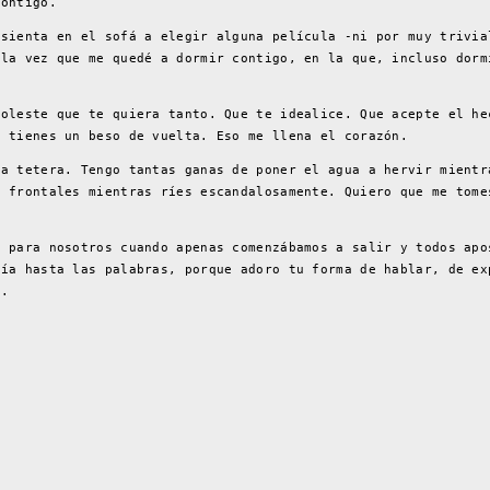
contigo.
 sienta en el sofá a elegir alguna película -ni por muy trivia
 la vez que me quedé a dormir contigo, en la que, incluso dorm
moleste que te quiera tanto. Que te idealice. Que acepte el he
e tienes un beso de vuelta. Eso me llena el corazón.
na tetera. Tengo tantas ganas de poner el agua a hervir mientr
s frontales mientras ríes escandalosamente. Quiero que me tome
e para nosotros cuando apenas comenzábamos a salir y todos apo
ría hasta las palabras, porque adoro tu forma de hablar, de ex
n.