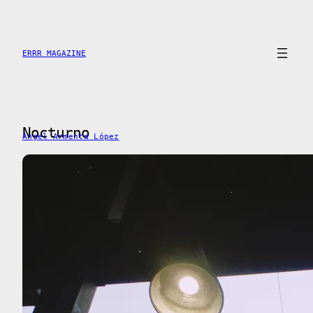
Skip
to
content
ERRR MAGAZINE
Nocturno
Ángel Armenta López