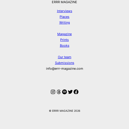
ERRR MAGAZINE
Interviews
Places
Writing
Magazine
Prints
Books
Our team
Submissions
info@errr-magazine.com
Instagram
Threads
Spotify
Twitter
Facebook
© ERRR MAGAZINE 2026