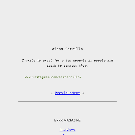
Airam Carrillo
I write to exist for a few moments in people and
speak to connect them.
www.instagram.com/aircarrillo/
←
Previous
Next
→
ERRR MAGAZINE
Interviews