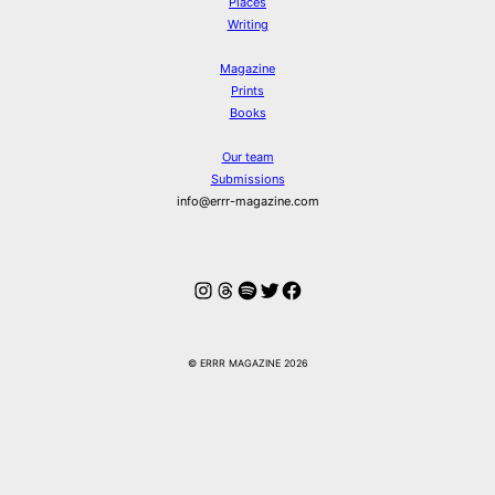
Places
Writing
Magazine
Prints
Books
Our team
Submissions
info@errr-magazine.com
Instagram
Threads
Spotify
Twitter
Facebook
© ERRR MAGAZINE 2026