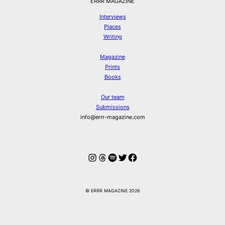
ERRR MAGAZINE
Interviews
Places
Writing
Magazine
Prints
Books
Our team
Submissions
info@errr-magazine.com
Instagram
Threads
Spotify
Twitter
Facebook
© ERRR MAGAZINE 2026