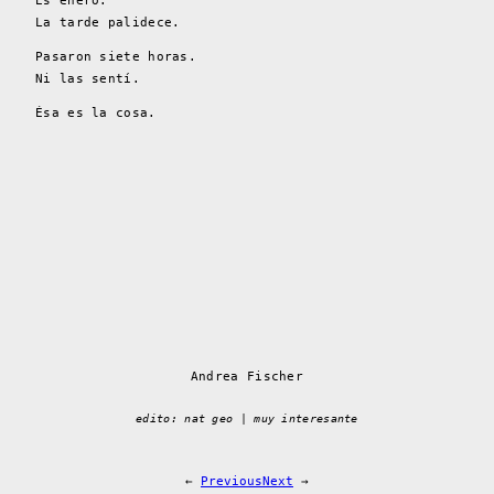
Es enero.
La tarde palidece.
Pasaron siete horas.
Ni las sentí.
Ésa es la cosa.
Andrea Fischer
edito: nat geo | muy interesante
←
Previous
Next
→