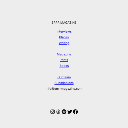
ERRR MAGAZINE
Interviews
Places
Writing
Magazine
Prints
Books
Our team
Submissions
info@errr-magazine.com
Instagram
Threads
Spotify
Twitter
Facebook