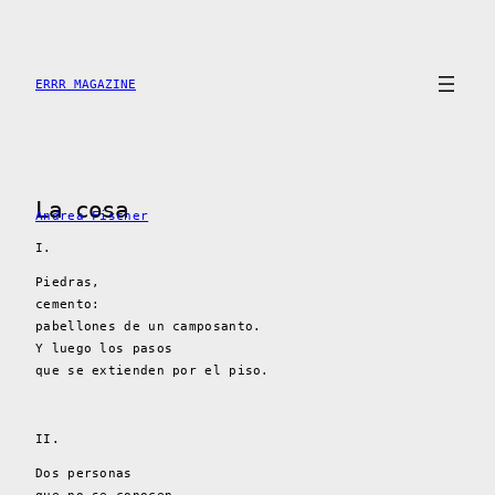
Skip
to
content
ERRR MAGAZINE
La cosa
Andrea Fischer
I.
Piedras,
cemento:
pabellones de un camposanto.
Y luego los pasos
que se extienden por el piso.
II.
Dos personas