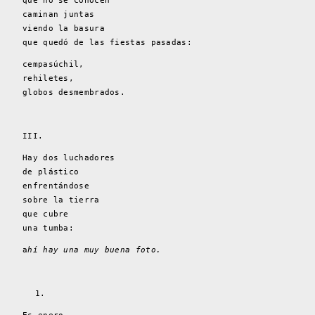
que no se conocen
caminan juntas
viendo la basura
que quedó de las fiestas pasadas:
cempasúchil,
rehiletes,
globos desmembrados.
III.
Hay dos luchadores
de plástico
enfrentándose
sobre la tierra
que cubre
una tumba:
a
hí hay una muy buena foto.