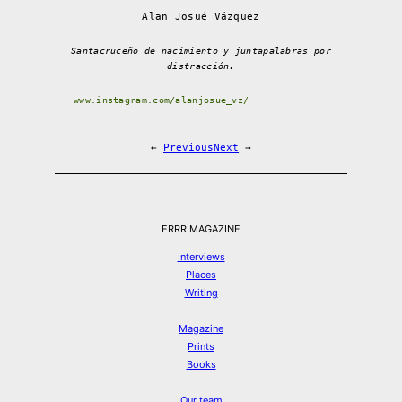
Alan Josué Vázquez
Santacruceño de nacimiento y juntapalabras por
distracción.
www.instagram.com/alanjosue_vz/
←
Previous
Next
→
ERRR MAGAZINE
Interviews
Places
Writing
Magazine
Prints
Books
Our team