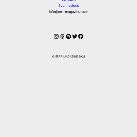
Submissions
info@errr-magazine.com
Instagram
Threads
Spotify
Twitter
Facebook
© ERRR MAGAZINE 2026