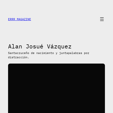
Skip
to
content
ERRR MAGAZINE
Alan Josué Vázquez
Santacruceño de nacimiento y juntapalabras por
distracción.