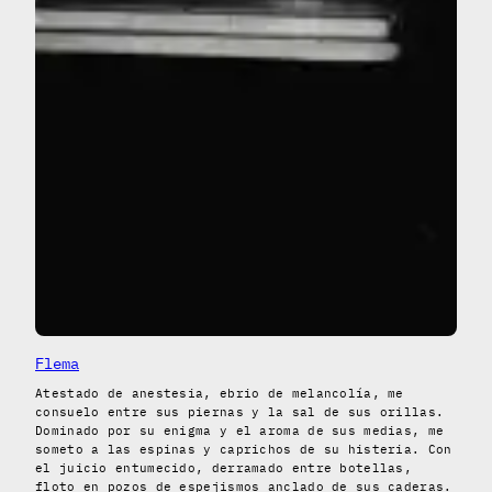
Flema
Atestado de anestesia, ebrio de melancolía, me
consuelo entre sus piernas y la sal de sus orillas.
Dominado por su enigma y el aroma de sus medias, me
someto a las espinas y caprichos de su histeria. Con
el juicio entumecido, derramado entre botellas,
floto en pozos de espejismos anclado de sus caderas.