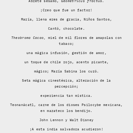
Ábrete sésamo,
Geometricus fractus.
¡Creo que fue un factor!
María, llena eres de gracia, Niños Santos,
Cantó, chocolate.
Theobroma Cacao,
miel de mil flores de amapolas con
tabaco;
una mágica infusión, gestión de amor,
un toque de chile rojo, acento picante,
mágico; María Sabina los curó.
Seta mágica cinestésica, alteración de la
percepción;
experiencia tan mística.
Teonanácatl, carne de los dioses Psilocybe mexicana,
en mazateco los bendijo.
John Lennon y Walt Disney
¡A esta india salvadora acudieron!