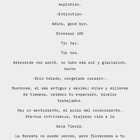
explotion.
-Extinction-
Adiós, good bye.
Dinosaur iOS
Tic tac.
Tik tok.
Asteroide nos azotó, no hubo más sol y glaciación,
mucho
-frío helado; congelado corazón-.
Mushroom, el más antiguo y máximo; miles y millones
de tiempos, celebro tu expansión, micelio
trabajador.
Hay un sentimiento, el pulso del conocimiento.
Eternus intrínsecus
, trajimos vida a la
Gaia Tierra.
La foresta no puede vernos, pero florecemos a tu