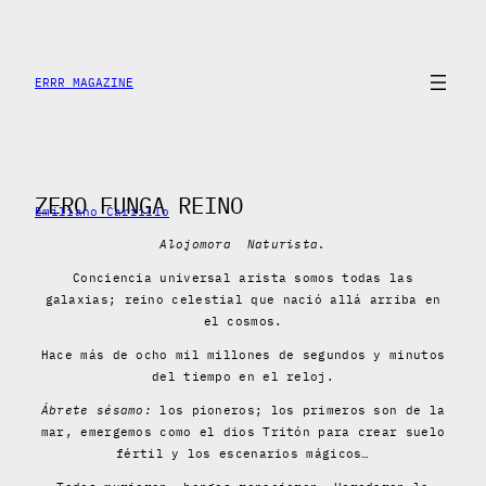
Skip
to
content
ERRR MAGAZINE
ZERO FUNGA REINO
Emiliano Carrillo
Alojomora Naturista
.
Conciencia universal arista somos todas las
galaxias; reino celestial que nació allá arriba en
el cosmos.
Hace más de ocho mil millones de segundos y minutos
del tiempo en el reloj.
Ábrete sésamo:
los pioneros; los primeros son de la
mar, emergemos como el dios Tritón para crear suelo
fértil y los escenarios mágicos…