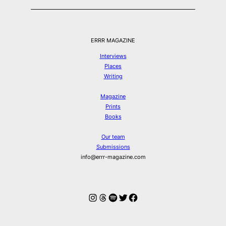
ERRR MAGAZINE
Interviews
Places
Writing
Magazine
Prints
Books
Our team
Submissions
info@errr-magazine.com
Instagram
Threads
Spotify
Twitter
Facebook