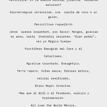
Penicilina. En la Guerra mundial ¿cuántos hermanos
salvaron?
Saccharomyces cerevisiae
, una copita de vino o un
galón.
Penicillium roqueforti
¡Unos quesos roquefort, por favor! Hongos, gracias
mi amor, hasta Chernóbil resistes. “Gran poder”,
veo yo Mágico Cuerpo
Fructífero Emergido del Caos y el
Cataclismo.
Mycelium incantato
. Energético.
Terra reparo,
hifas oasis; fibroso óptico,
celular ramificado,
Bisou Magic Conectum.
-Más que el Wifi o el Facebook, oráculo y
tridimensión-
All over the World México,