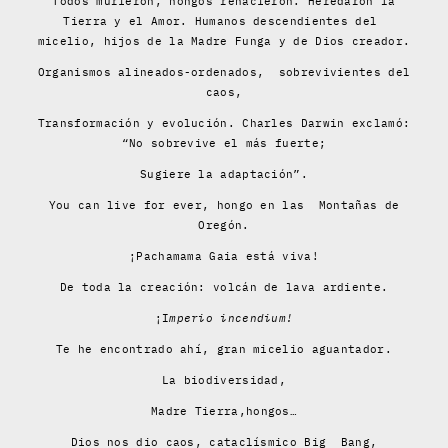
Todos murieron, hongos renacieron. Heredaron la
Tierra y el Amor. Humanos descendientes del
micelio, hijos de la Madre Funga y de Dios creador.
Organismos alineados-ordenados, sobrevivientes del
caos,
Transformación y evolución. Charles Darwin exclamó:
“No sobrevive el más fuerte;
Sugiere la adaptación”.
You can live for ever, hongo en las Montañas de
Oregón.
¡Pachamama Gaia está viva!
De toda la creación: volcán de lava ardiente.
¡I
mperio incendium
!
Te he encontrado ahí, gran micelio aguantador.
La biodiversidad,
Madre Tierra,hongos…
Dios nos dio caos, cataclísmico Big Bang,