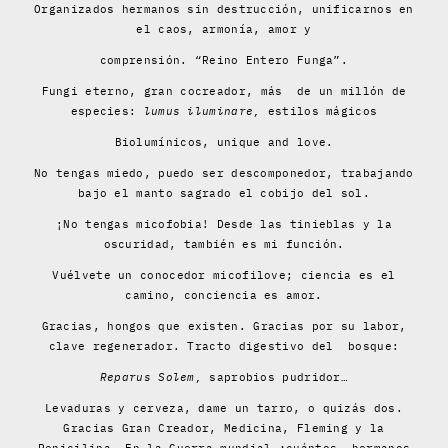
Organizados hermanos sin destrucción, unificarnos en
el caos, armonía, amor y
comprensión. “Reino Entero Funga”.
Fungi eterno, gran cocreador, más de un millón de
especies:
lumus iluminare,
estilos mágicos
Biolumínicos, unique and love.
No tengas miedo, puedo ser descomponedor, trabajando
bajo el manto sagrado el cobijo del sol.
¡No tengas micofobia! Desde las tinieblas y la
oscuridad, también es mi función.
Vuélvete un conocedor micofilove; ciencia es el
camino, conciencia es amor.
Gracias, hongos que existen. Gracias por su labor,
clave regenerador. Tracto digestivo del bosque:
Reparus Solem,
saprobios pudridor…
Levaduras y cerveza, dame un tarro, o quizás dos.
Gracias Gran Creador, Medicina, Fleming y la