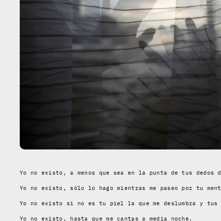
Yo no existo, a menos que sea en la punta de tus dedos 
Yo no existo, sólo lo hago mientras me paseo por tu men
Yo no existo si no es tu piel la que me deslumbra y tus
Yo no existo, hasta que me cantas a media noche.