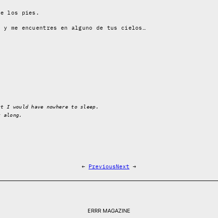
te los pies.
e y me encuentres en alguno de tus cielos…
ut I would have nowhere to sleep.
t along.
←
Previous
Next
→
ERRR MAGAZINE