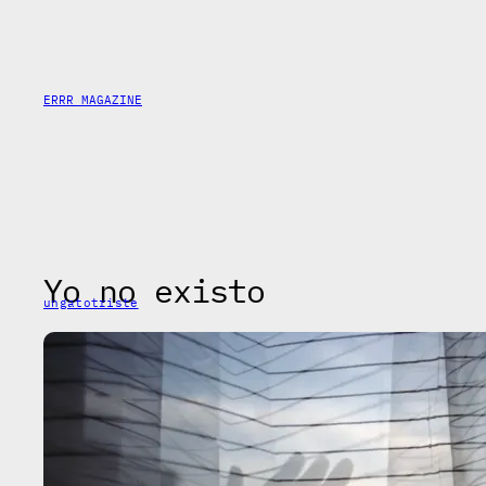
Skip
to
content
ERRR MAGAZINE
Yo no existo
ungatotriste