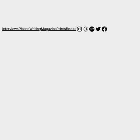
Instagram
Threads
Spotify
Twitter
Facebook
Interviews
Places
Writing
Magazine
Prints
Books