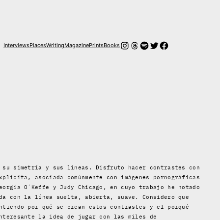
Instagram
Threads
Spotify
Twitter
Facebook
Interviews
Places
Writing
Magazine
Prints
Books
 su simetría y sus líneas. Disfruto hacer contrastes con
xplícita, asociada comúnmente con imágenes pornográficas
eorgia O´Keffe y Judy Chicago, en cuyo trabajo he notado
da con la línea suelta, abierta, suave. Considero que
ntiendo por qué se crean estos contrastes y el porqué
nteresante la idea de jugar con las miles de