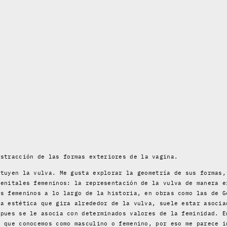
stracción de las formas exteriores de la vagina.
ituyen la vulva. Me gusta explorar la geometría de sus formas,
genitales femeninos: la representación de la vulva de manera e
es femeninos a lo largo de la historia, en obras como las de G
La estética que gira alrededor de la vulva, suele estar asocia
 pues se le asocia con determinados valores de la feminidad. E
o que conocemos como masculino o femenino, por eso me parece i