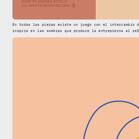
En todas las piezas existe un juego con el intercambio 
inspira en las sombras que produce la entrepierna al re