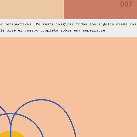
de perspectivas. Me gusta imaginar todos los ángulos desde los
flejarse el cuerpo completo sobre una superficie.