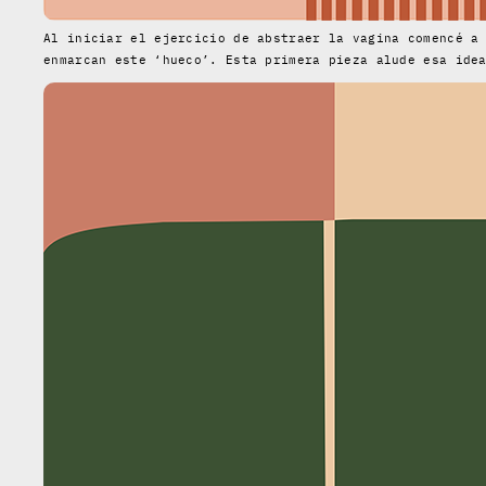
Al iniciar el ejercicio de abstraer la vagina comencé a
enmarcan este ‘hueco’. Esta primera pieza alude esa ide