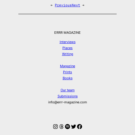
←
Previous
Next
→
ERRR MAGAZINE
Interviews
Places
Writing
Magazine
Prints
Books
Our team
Submissions
info@errr-magazine.com
Instagram
Threads
Spotify
Twitter
Facebook