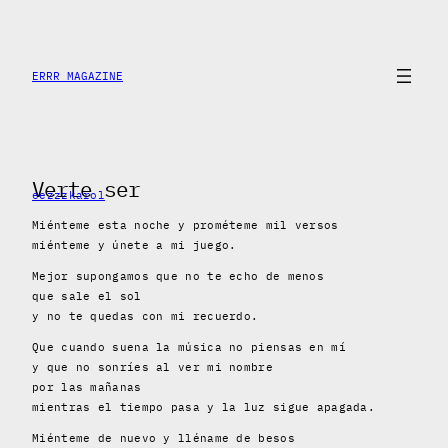
Skip
to
content
ERRR MAGAZINE
Verte ser
eezzzkarol
Miénteme esta noche y prométeme mil versos
miénteme y únete a mi juego.
Mejor supongamos que no te echo de menos
que sale el sol
y no te quedas con mi recuerdo.
Que cuando suena la música no piensas en mí
y que no sonríes al ver mi nombre
por las mañanas
mientras el tiempo pasa y la luz sigue apagada.
Miénteme de nuevo y lléname de besos