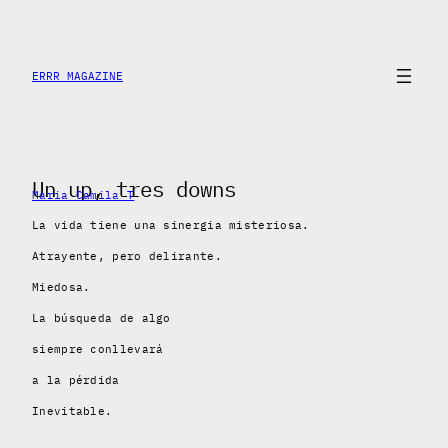
Skip
to
content
ERRR MAGAZINE
Un up, tres downs
Maria Camila T
La vida tiene una sinergia misteriosa.
Atrayente, pero delirante.
Miedosa.
La búsqueda de algo
siempre conllevará
a la pérdida
Inevitable.