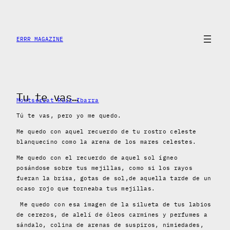
Skip
to
content
ERRR MAGAZINE
Tu te vas…
Montserrat Ruiz Ibarra
Tú te vas, pero yo me quedo.
Me quedo con aquel recuerdo de tu rostro celeste
blanquecino como la arena de los mares celestes.
Me quedo con el recuerdo de aquel sol ígneo
posándose sobre tus mejillas, como si los rayos
fueran la brisa, gotas de sol,de aquella tarde de un
ocaso rojo que torneaba tus mejillas.
Me quedo con esa imagen de la silueta de tus labios
de cerezos, de alelí de óleos carmines y perfumes a
sándalo, colina de arenas de suspiros, nimiedades,