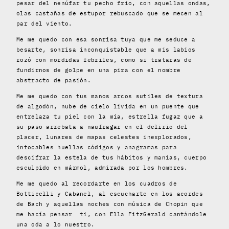
pesar del nenúfar tu pecho frio, con aquellas ondas,
olas castañas de estupor rebuscado que se mecen al
par del viento.
Me me quedo con esa sonrisa tuya que me seduce a
besarte, sonrisa inconquistable que a mis labios
rozó con mordidas febriles, como si trataras de
fundirnos de golpe en una pira con el nombre
abstracto de pasión.
Me me quedo con tus manos arcos sutiles de textura
de algodón, nube de cielo lívida en un puente que
entrelaza tu piel con la mía, estrella fugaz que a
su paso arrebata a naufragar en el delirio del
placer, lunares de mapas celestes inexplorados,
intocables huellas códigos y anagramas para
descifrar la estela de tus hábitos y manías, cuerpo
esculpido en mármol, admirada por los hombres.
Me me quedo al recordarte en los cuadros de
Botticelli y Cabanel, al escucharte en los acordes
de Bach y aquellas noches con música de Chopin que
me hacía pensar ti, con Ella FitzGerald cantándole
una oda a lo nuestro.