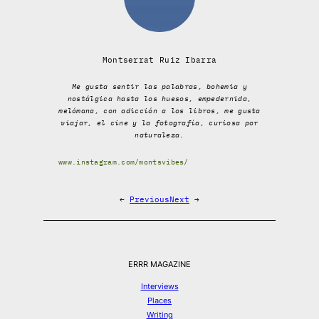
Montserrat Ruiz Ibarra
Me gusta sentir las palabras, bohemia y
nostálgica hasta los huesos, empedernida,
melómana, con adicción a los libros, me gusta
viajar, el cine y la fotografía, curiosa por
naturaleza.
www.instagram.com/montsvibes/
←
Previous
Next
→
ERRR MAGAZINE
Interviews
Places
Writing