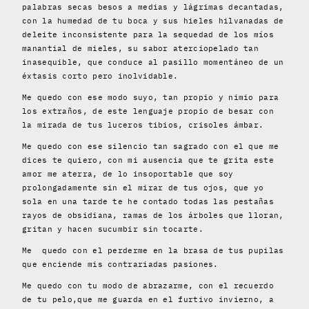
palabras secas besos a medias y lágrimas decantadas,
con la humedad de tu boca y sus hieles hilvanadas de
deleite inconsistente para la sequedad de los míos
manantial de mieles, su sabor aterciopelado tan
inasequible, que conduce al pasillo momentáneo de un
éxtasis corto pero inolvidable.
Me quedo con ese modo suyo, tan propio y nimio para
los extraños, de este lenguaje propio de besar con
la mirada de tus luceros tibios, crisoles ámbar.
Me quedo con ese silencio tan sagrado con el que me
dices te quiero, con mi ausencia que te grita este
amor me aterra, de lo insoportable que soy
prolongadamente sin el mirar de tus ojos, que yo
sola en una tarde te he contado todas las pestañas
rayos de obsidiana, ramas de los árboles que lloran,
gritan y hacen sucumbir sin tocarte.
Me quedo con el perderme en la brasa de tus pupilas
que enciende mis contrariadas pasiones.
Me quedo con tu modo de abrazarme, con el recuerdo
de tu pelo,que me guarda en el furtivo invierno, a