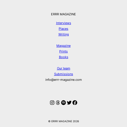
ERRR MAGAZINE
Interviews
Places
Writing
Magazine
Prints
Books
Our team
Submissions
info@errr-magazine.com
Instagram
Threads
Spotify
Twitter
Facebook
© ERRR MAGAZINE 2026