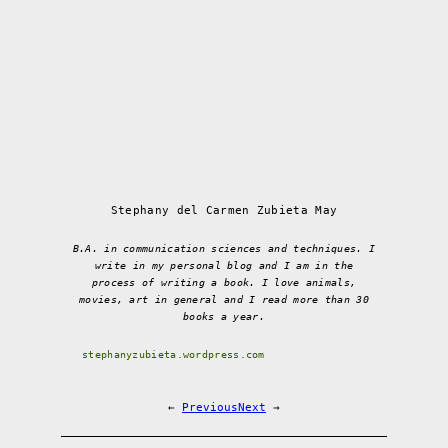
Stephany del Carmen Zubieta May
B.A. in communication sciences and techniques. I
write in my personal blog and I am in the
process of writing a book. I love animals,
movies, art in general and I read more than 30
books a year.
stephanyzubieta.wordpress.com
←
Previous
Next
→