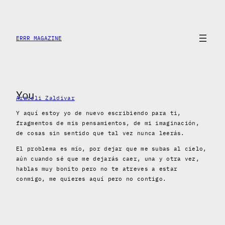
Skip
to
content
ERRR MAGAZINE
You
Araceli Zaldivar
Y aquí estoy yo de nuevo escribiendo para ti,
fragmentos de mis pensamientos, de mi imaginación,
de cosas sin sentido que tal vez nunca leerás.
El problema es mío, por dejar que me subas al cielo,
aún cuando sé que me dejarás caer, una y otra vez,
hablas muy bonito pero no te atreves a estar
conmigo, me quieres aquí pero no contigo.