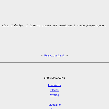
e time. I design, I like to create and sometimes I wrote @hoyestoyraro
←
Previous
Next
→
ERRR MAGAZINE
Interviews
Places
Writing
Magazine