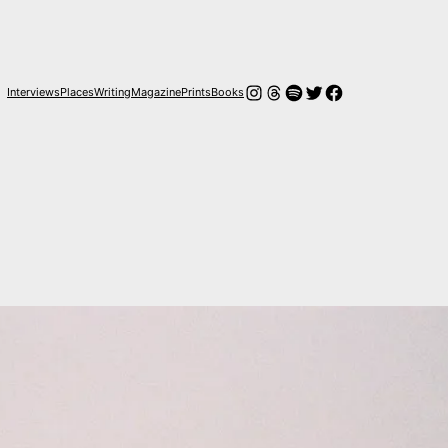
Instagram
Threads
Spotify
Twitter
Facebook
Interviews
Places
Writing
Magazine
Prints
Books