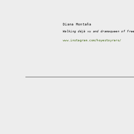
Diana Montaña
Walking déjà vu and dramaqueen of fre
www.instagram.com/hoyestoyraro/