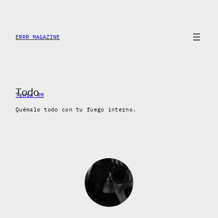
Skip
to
content
ERRR MAGAZINE
Todo
Tania RM
Quémalo todo con tu fuego interno.