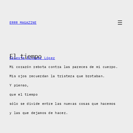
Skip
to
content
ERRR MAGAZINE
El tiempo
Celeste Álvarez López
Mi corazón rebota contra las pareces de mi cuerpo.
Mis ojos recuerdan la tristeza que brotaban.
Y pienso,
que el tiempo
sólo se divide entre las nuevas cosas que hacemos
y las que dejamos de hacer.