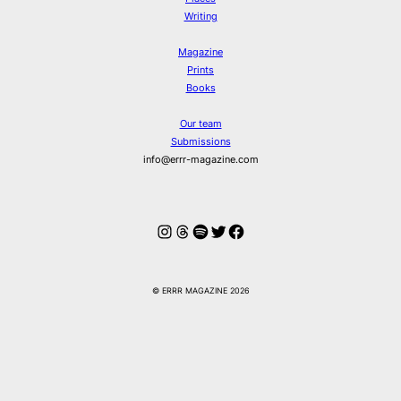
Writing
Magazine
Prints
Books
Our team
Submissions
info@errr-magazine.com
Instagram
Threads
Spotify
Twitter
Facebook
© ERRR MAGAZINE 2026