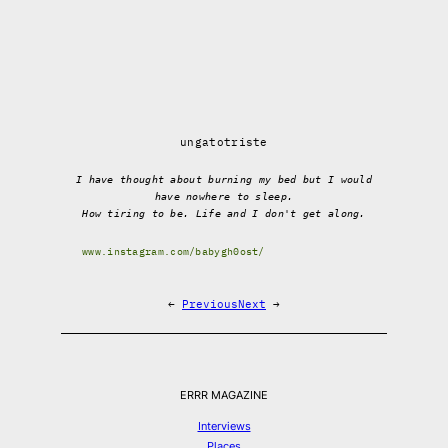
ungatotriste
I have thought about burning my bed but I would
have nowhere to sleep.
How tiring to be. Life and I don't get along.
www.instagram.com/babygh0ost/
←
Previous
Next
→
ERRR MAGAZINE
Interviews
Places