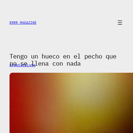
Skip
to
content
ERRR MAGAZINE
Tengo un hueco en el pecho que
no se llena con nada
ungatotriste