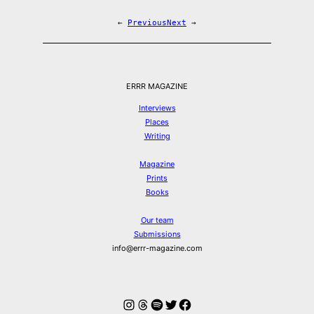
←
Previous
Next
→
ERRR MAGAZINE
Interviews
Places
Writing
Magazine
Prints
Books
Our team
Submissions
info@errr-magazine.com
Instagram
Threads
Spotify
Twitter
Facebook