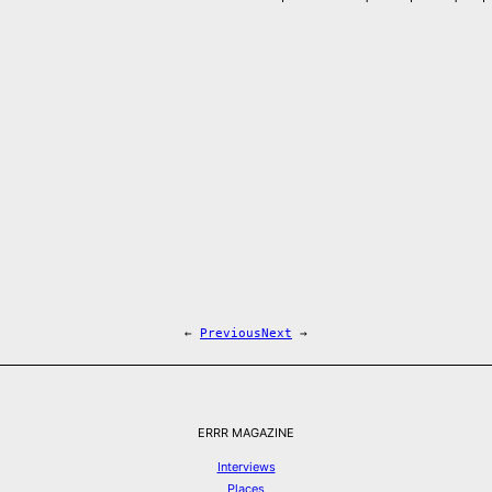
←
Previous
Next
→
ERRR MAGAZINE
Interviews
Places