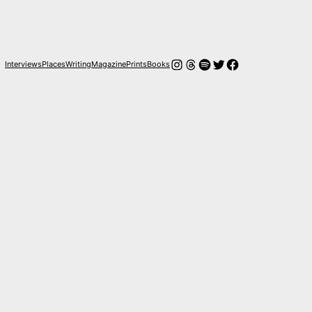
Instagram
Threads
Spotify
Twitter
Facebook
Interviews
Places
Writing
Magazine
Prints
Books