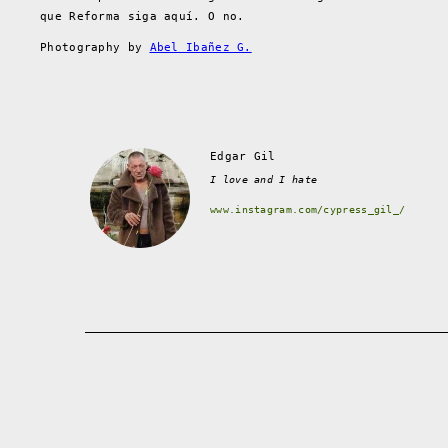
que Reforma siga aquí. O no.
Photography by
Abel Ibañez G.
Edgar Gil
I love and I hate
www.instagram.com/cypress_gil_/