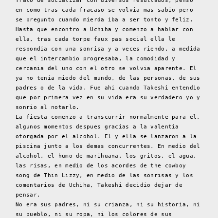
Trato de socializar con diversos resultados, penso
en como tras cada fracaso se volvia mas sabio pero
se pregunto cuando mierda iba a ser tonto y feliz.
Hasta que encontro a Uchiha y comenzo a hablar con
ella, tras cada torpe faux pas social ella le
respondia con una sonrisa y a veces riendo, a medida
que el intercambio progresaba, la comodidad y
cercania del uno con el otro se volvia aparente. El
ya no tenia miedo del mundo, de las personas, de sus
padres o de la vida. Fue ahi cuando Takeshi entendio
que por primera vez en su vida era su verdadero yo y
sonrio al notarlo.
La fiesta comenzo a transcurrir normalmente para el,
algunos momentos despues gracias a la valentia
otorgada por el alcohol. El y ella se lanzaron a la
piscina junto a los demas concurrentes. En medio del
alcohol, el humo de marihuana, los gritos, el agua,
las risas, en medio de los acordes de the cowboy
song de Thin Lizzy, en medio de las sonrisas y los
comentarios de Uchiha, Takeshi decidio dejar de
pensar.
No era sus padres, ni su crianza, ni su historia, ni
su pueblo, ni su ropa, ni los colores de sus