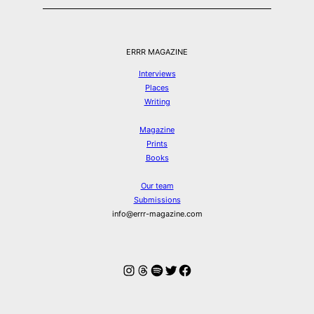
ERRR MAGAZINE
Interviews
Places
Writing
Magazine
Prints
Books
Our team
Submissions
info@errr-magazine.com
Instagram
Threads
Spotify
Twitter
Facebook