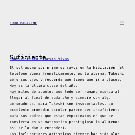
Skip
to
content
ERRR MAGAZINE
Suficiente
Emanuel Pablo Ernesto Vivas
El sol asoma sus primeros rayos en la habitacion, el
telefono suena freneticamente, es la alarma, Takeshi
abre sus ojos y recuerda que tiene que ir a clases.
Hoy es la ultima clase del año.
hay miles de asuntos que todo ser humano piensa al
llegar al final de cada año y siempre son algo
abrumadores, para Takeshi son insoportables, su
excelente promedio escolar parece ser insuficiente
para sus padres que estan empecinados en que se
convierta en un matematico prestigioso (o al menos
asi se lo dan a entender).
Las inclinaciones artisticas siempre han sido algo