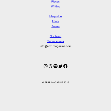
Places
Writing
Magazine
Prints
Books
Our team
Submissions
info@errr-magazine.com
Instagram
Threads
Spotify
Twitter
Facebook
© ERRR MAGAZINE 2026