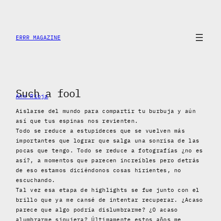
Skip
to
content
ERRR MAGAZINE
Such a fool
Ann Rioja
Aislarse del mundo para compartir tu burbuja y aún
así que tus espinas nos revienten.
Todo se reduce a estupideces que se vuelven más
importantes que lograr que salga una sonrisa de las
pocas que tengo. Todo se reduce a fotografías ¿no es
así?, a momentos que parecen increíbles pero detrás
de eso estamos diciéndonos cosas hirientes, no
escuchando.
Tal vez esa etapa de highlights se fue junto con el
brillo que ya me cansé de intentar recuperar. ¿Acaso
parece que algo podría dislumbrarme? ¿O acaso
alumbrarme siquiera? Últimamente estos años me