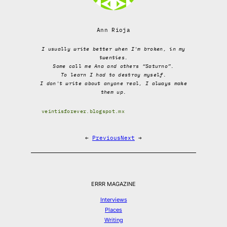
Ann Rioja
I usually write better when I'm broken, in my
twenties.
Some call me Ana and others “Saturno”.
To learn I had to destroy myself.
I don't write about anyone real, I always make
them up.
veintisforever.blogspot.mx
←
Previous
Next
→
ERRR MAGAZINE
Interviews
Places
Writing