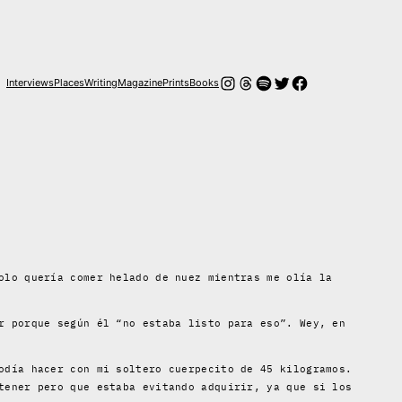
Instagram
Threads
Spotify
Twitter
Facebook
Interviews
Places
Writing
Magazine
Prints
Books
olo quería comer helado de nuez mientras me olía la
r porque según él “no estaba listo para eso”. Wey, en
odía hacer con mi soltero cuerpecito de 45 kilogramos.
tener pero que estaba evitando adquirir, ya que si los