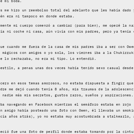
de mi boda.
os me hizo un reembolso total del adelanto que les había dado 
ién era ni tampoco en donde estaba.
lmente mi cuerpo comenzó a cambiar (para bien), me operé la na
nía ni coche ni casa, aún vivía con mis padres, pero ya tenía 
que cuando me fuera de la casa de mis padres iba a ser con Owe
s mágicos con amigos o yo sola, los viernes iba a la Chukirruk
re lo rechazaba, no era mi tipo. Lo entendió.
 estilo, a penas unas dos veces había tenido sexo casual desde
 cero en esos temas amorosos, no estaba dispuesta a fingir que
adre me dejó cuando tenía 8 años, mis traumas de la adolescenc
a nadie más mis secretos, gustos raros, sueños y aspiraciones.
aba navegando en Facebook mientras el semáforo estaba en rojo 
un amigo había posteado una foto con Owen, él llevaba un smoki
acía años atrás), yo no estaba muy acostumbrada a stalkearlo, 
reció fue una foto de perfil donde estaba tomando por la cintu