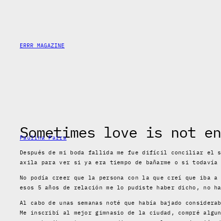
Skip
to
content
ERRR MAGAZINE
Sometimes love is not en
Paulina Parra
Después de mi boda fallida me fue difícil conciliar el 
axila para ver si ya era tiempo de bañarme o si todavía
No podía creer que la persona con la que creí que iba a
esos 5 años de relación me lo pudiste haber dicho, no h
Al cabo de unas semanas noté que había bajado considera
Me inscribí al mejor gimnasio de la ciudad, compré algu