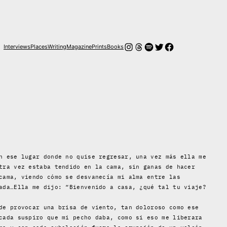
Instagram
Threads
Spotify
Twitter
Facebook
Interviews
Places
Writing
Magazine
Prints
Books
n ese lugar donde no quise regresar, una vez más ella me
tra vez estaba tendido en la cama, sin ganas de hacer
cama, viendo cómo se desvanecía mi alma entre las
ada…Ella me dijo: “Bienvenido a casa, ¿qué tal tu viaje?
de provocar una brisa de viento, tan doloroso como ese
cada suspiro que mi pecho daba, como si eso me liberara