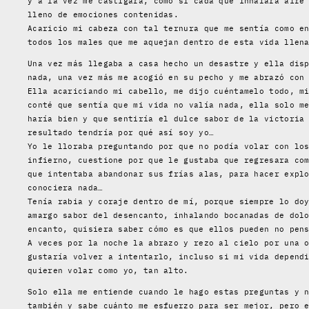
y a la vez me castigara, como si cada que inhalara aire
lleno de emociones contenidas.
Acaricio mi cabeza con tal ternura que me sentía como e
todos los males que me aquejan dentro de esta vida llen
Una vez más llegaba a casa hecho un desastre y ella dis
nada, una vez más me acogió en su pecho y me abrazó con
Ella acariciando mi cabello, me dijo cuéntamelo todo, m
conté que sentía que mi vida no valía nada, ella solo m
haría bien y que sentiría el dulce sabor de la victoria
resultado tendría por qué así soy yo…
Yo le lloraba preguntando por que no podía volar con lo
infierno, cuestione por que le gustaba que regresara co
que intentaba abandonar sus frías alas, para hacer expl
conociera nada…
Tenía rabia y coraje dentro de mí, porque siempre lo do
amargo sabor del desencanto, inhalando bocanadas de dol
encanto, quisiera saber cómo es que ellos pueden no pen
A veces por la noche la abrazo y rezo al cielo por una 
gustaría volver a intentarlo, incluso si mi vida depend
quieren volar como yo, tan alto.
Solo ella me entiende cuando le hago estas preguntas y 
también y sabe cuánto me esfuerzo para ser mejor, pero 