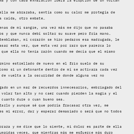
ma y con cada exhalación fuera la erupción de un volcán
ella me abrazaba, sentía como su calor me protegía de
a caída, otro embate…
enas de mi sangre, una vez más me dijo que no pasaba
os y que nunca debí soltar su suave pero fría mano…
temblaban, mi corazón se hizo pedazos esa madrugada, le
asar esta vez, que esta vez por raro que parezca lo
 que ella no tenia razón cuando me decía que el mismo
rmino estrellado de nuevo en el frio suelo de su
como si un detonante dentro de mí se activara cada vez
 de vuelta a la oscuridad de donde alguna vez no
gado en un mar de recuerdos innecesarios, embriagado del
 volar tan alto y no caer cuando pierden la magia y el
 cuanto dure o cuan bueno sea.
tarlo y aunque sé que podría fracasar otra vez, me
es mi error, dar y esperar demasiado o será que no todos
braza y me dice que lo siente, mi dolor es parte de ella
umpidas veces, que mientras más me esfuerce más duro