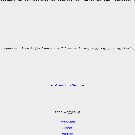
 companies, I work freelance and I love writing, rapping, poetry, texts
←
Previous
Next
→
ERRR MAGAZINE
Interviews
Places
Writing