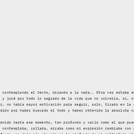
n contemplando el techo, mirando a la nada…. Otra vez estaba e
e y juré por todo lo sagrado de la vida que no volvería, si, o
ar, no había mayor motivación para seguir, solo, tirado en la 
rdido por haber buscado el todo y haber obtenido la absoluta n
tenido hasta ese momento, tan profundo y vacío como el que pue
e contemplaba, callada, miraba como mi expresión cambiaba con 