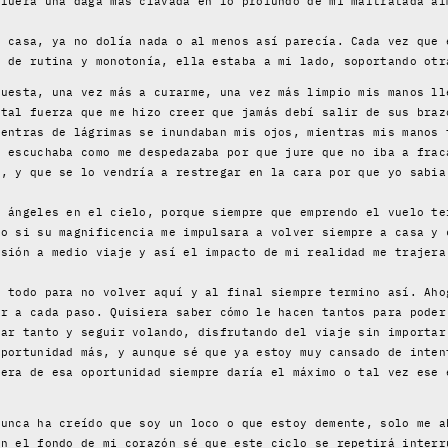
 fuera una daga más clavada en lo profundo de mi maltratada al
n casa, ya no dolía nada o al menos así parecía. Cada vez que 
a de rutina y monotonía, ella estaba a mi lado, soportando otr
puesta, una vez más a curarme, una vez más limpio mis manos ll
 tal fuerza que me hizo creer que jamás debí salir de sus braz
ientras de lágrimas se inundaban mis ojos, mientras mis manos 
e escuchaba como me despedazaba por que jure que no iba a frac
 , y que se lo vendría a restregar en la cara por que yo sabia
s ángeles en el cielo, porque siempre que emprendo el vuelo te
mo si su magnificencia me impulsara a volver siempre a casa y 
osión a medio viaje y así el impacto de mi realidad me trajera
y todo para no volver aquí y al final siempre termino así. Aho
or a cada paso. Quisiera saber cómo le hacen tantos para poder
sar tanto y seguir volando, disfrutando del viaje sin importar
oportunidad más, y aunque sé que ya estoy muy cansado de inten
iera de esa oportunidad siempre daría el máximo o tal vez ese 
nunca ha creído que soy un loco o que estoy demente, solo me a
en el fondo de mi corazón sé que este ciclo se repetirá interr