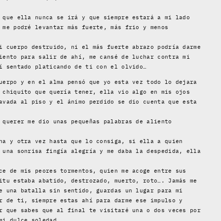
 que ella nunca se irá y que siempre estará a mi lado
 me podré levantar más fuerte, más frio y menos
i cuerpo destruido, ni el más fuerte abrazo podría darme
iento para salir de ahí, me cansé de luchar contra mi
í sentado platicando de ti con el olvido…
uerpo y en el alma pensó que yo esta vez todo lo dejara
 chiquito que quería tener, ella vio algo en mis ojos
avada al piso y el ánimo perdido se dio cuenta que esta
 querer me dio unas pequeñas palabras de aliento
na y otra vez hasta que lo consiga, si ella a quien
 una sonrisa fingía alegría y me daba la despedida, ella
ce de mis peores tormentos, quien me acoge entre sus
itu estaba abatido, destrozado, muerto, roto…. Jamás me
e una batalla sin sentido, guardas un lugar para mi
r de ti, siempre estas ahí para darme ese impulso y
r que sabes que al final te visitaré una o dos veces por
mi dulce soledad….