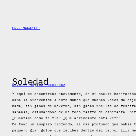
Skip
to
content
ERRR MAGAZINE
Soledad
Osvaldo Mojica Hernandez
Y aquí me encontraba nuevamente, en mi oscura habitació
daba la bienvenida a este mundo que muchas veces maldij
nada, sin ganas de moverme, sin ganas incluso de respir
sabanas, esfumándose de mi todo rastro de esperanza, pe
¿Cuéntame como te fue? ¿Qué aprendiste esta vez?”
Me tomo un suspiro profundo, el más profundo que había 
pequeño gran golpe que recibes dentro del pecho… Ella m