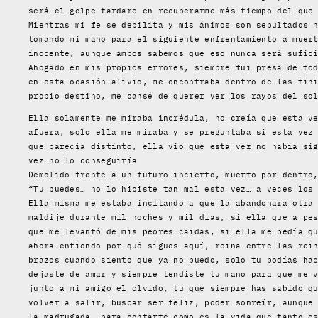
será el golpe tardare en recuperarme más tiempo del que
Mientras mi fe se debilita y mis ánimos son sepultados 
tomando mi mano para el siguiente enfrentamiento a muer
inocente, aunque ambos sabemos que eso nunca será sufic
Ahogado en mis propios errores, siempre fui presa de to
en esta ocasión alivio, me encontraba dentro de las tin
propio destino, me cansé de querer ver los rayos del so
Ella solamente me miraba incrédula, no creía que esta v
afuera, solo ella me miraba y se preguntaba si esta vez
que parecía distinto, ella vio que esta vez no había si
vez no lo conseguiría
Demolido frente a un futuro incierto, muerto por dentro
“Tu puedes… no lo hiciste tan mal esta vez… a veces los
Ella misma me estaba incitando a que la abandonara otra
maldije durante mil noches y mil días, si ella que a pe
que me levantó de mis peores caídas, si ella me pedía q
ahora entiendo por qué sigues aquí, reina entre las rei
brazos cuando siento que ya no puedo, solo tu podías ha
dejaste de amar y siempre tendiste tu mano para que me 
junto a mi amigo el olvido, tu que siempre has sabido q
volver a salir, buscar ser feliz, poder sonreír, aunque
la madrugada, para contarte como es la vida que tanto e