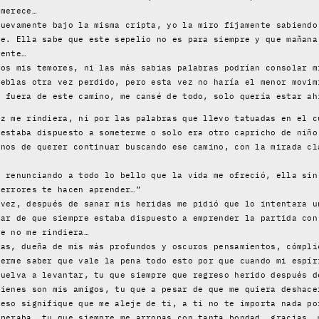
 merece…
nuevamente bajo la misma cripta, yo la miro fijamente sabiendo
te. Ella sabe que este sepelio no es para siempre y que mañana
iente…
dos mis temores, ni las más sabias palabras podrían consolar m
ieblas otra vez perdido, pero esta vez no haría el menor movim
l fuera de este camino, me cansé de todo, solo quería estar ah
ez me rindiera, ni por las palabras que llevo tatuadas en el c
 estaba dispuesto a someterme o solo era otro capricho de niño
gnos de querer continuar buscando ese camino, con la mirada cl
, renunciando a todo lo bello que la vida me ofreció, ella sin
 errores te hacen aprender…”
 vez, después de sanar mis heridas me pidió que lo intentara u
sar de que siempre estaba dispuesto a emprender la partida con
ue no me rindiera…
nas, dueña de mis más profundos y oscuros pensamientos, cómpli
cerme saber que vale la pena todo esto por que cuando mi espír
vuelva a levantar, tu que siempre que regreso herido después d
uienes son mis amigos, tu que a pesar de que me quiera deshace
 eso signifique que me aleje de ti, a ti no te importa nada po
speraba, tu que siempre me arropas con tanta bondad, gracias, 