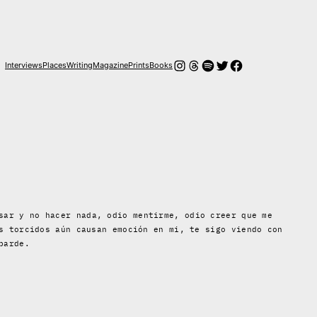
Instagram
Threads
Spotify
Twitter
Facebook
Interviews
Places
Writing
Magazine
Prints
Books
sar y no hacer nada, odio mentirme, odio creer que me
s torcidos aún causan emoción en mi, te sigo viendo con
barde.