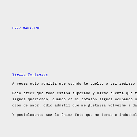
Skip
to
content
ERRR MAGAZINE
Sierra Contreras
A veces odio admitir que cuando te vuelvo a ver regres
Odio creer que todo estaba superado y darme cuenta que 
sigues queriendo; cuando en mi corazón sigues ocupando 
ojos de amor, odio admitir que me gustaría volverme a d
Y posiblemente sea la única foto
que me tomes e indudabl