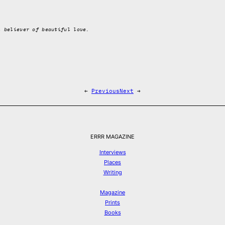
l believer of beautiful love.
←
Previous
Next
→
ERRR MAGAZINE
Interviews
Places
Writing
Magazine
Prints
Books