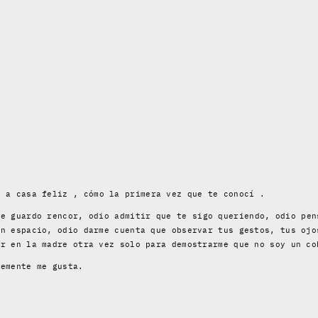
o a casa feliz ,
cómo la primera vez que te conocí
.
te guardo rencor, odio admitir que
te sigo queriendo
, odio pen
un espacio, odio darme cuenta que observar tus gestos, tus ojo
ar en la madre otra vez solo para demostrarme que no soy un co
emente me gusta.