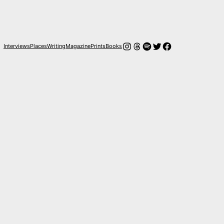
Instagram
Threads
Spotify
Twitter
Facebook
Interviews
Places
Writing
Magazine
Prints
Books