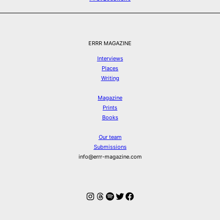
ERRR MAGAZINE
Interviews
Places
Writing
Magazine
Prints
Books
Our team
Submissions
info@errr-magazine.com
Instagram
Threads
Spotify
Twitter
Facebook