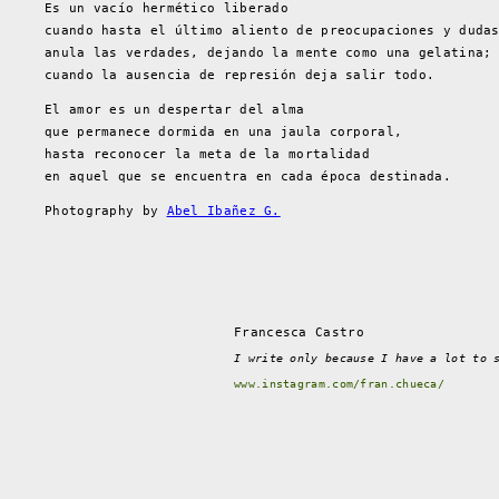
Es un vacío hermético liberado
cuando hasta el último aliento de preocupaciones y duda
anula las verdades, dejando la mente como una gelatina;
cuando la ausencia de represión deja salir todo.
El amor es un despertar del alma
que permanece dormida en una jaula corporal,
hasta reconocer la meta de la mortalidad
en aquel que se encuentra en cada época destinada.
Photography by
Abel Ibañez G.
Francesca Castro
I write only because I have a lot to 
www.instagram.com/fran.chueca/