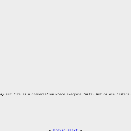
s
say and life is a conversation where everyone talks, but no one listens
←
Previous
Next
→