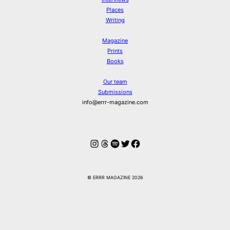
Places
Writing
Magazine
Prints
Books
Our team
Submissions
info@errr-magazine.com
Instagram
Threads
Spotify
Twitter
Facebook
© ERRR MAGAZINE 2026