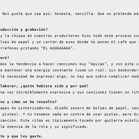
. Nos gusta que sea así: honesta, sencilla. Que no pretenda má
roducción y grabación?
 y la chispa de nuestros productores hizo todo este proceso un
olsas de papel y un cartón de esos donde te ponen el café que 
arrafones gritando “EL AGUAAAAAA”.
peró?
emos la tendencia a hacer canciones muy “épicas”, y con esta c
ue mantener una energía constante (como un río), sin desbordar
 la necesidad de expresar algo, no hay que sobre-complicar nad
olaborar, ¿quién hubiera sido y por qué?
una voz increíblemente expresiva y sus canciones tienen un rit
ivo y cómo se ha resuelto?
capas de sintetizadores, diseño sonoro de bolsas de papel, vas
r pistas). Y no tenemos nada en contra de usar pistas, pero du
 canción. Este ritmo es típicamente tocado por guitarra acústi
 la esencia de la rola y su significado.
nte y que les guste.