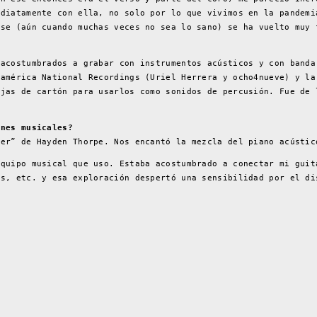
ediatamente con ella, no solo por lo que vivimos en la pandemi
rse (aún cuando muchas veces no sea lo sano) se ha vuelto muy 
 acostumbrados a grabar con instrumentos acústicos y con banda
eamérica National Recordings (Uriel Herrera y ocho4nueve) y la
ajas de cartón para usarlos como sonidos de percusión. Fue de 
ones musicales?
ner” de Hayden Thorpe. Nos encantó la mezcla del piano acústic
equipo musical que uso. Estaba acostumbrado a conectar mi guit
es, etc. y esa exploración despertó una sensibilidad por el di