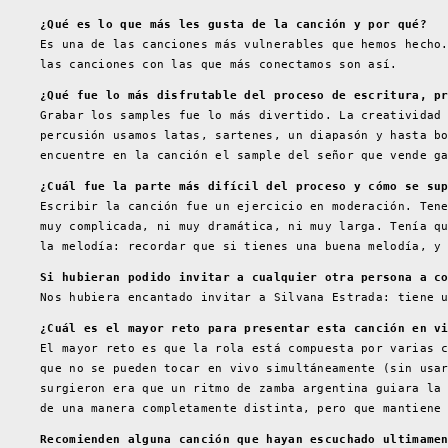
¿Qué es lo que más les gusta de la canción y por qué?
Es una de las canciones más vulnerables que hemos hecho
las canciones con las que más conectamos son así.
¿Qué fue lo más disfrutable del proceso de escritura, p
Grabar los samples fue lo más divertido. La creatividad
percusión usamos latas, sartenes, un diapasón y hasta b
encuentre en la canción el sample del señor que vende g
¿Cuál fue la parte más difícil del proceso y cómo se su
Escribir la canción fue un ejercicio en moderación. Ten
muy complicada, ni muy dramática, ni muy larga. Tenía q
la melodía: recordar que si tienes una buena melodía, y
Si hubieran podido invitar a cualquier otra persona a c
Nos hubiera encantado invitar a Silvana Estrada: tiene 
¿Cuál es el mayor reto para presentar esta canción en v
El mayor reto es que la rola está compuesta por varias 
que no se pueden tocar en vivo simultáneamente (sin usa
surgieron era que un ritmo de zamba argentina guiara la
de una manera completamente distinta, pero que mantiene
Recomienden alguna canción que hayan escuchado ultimame