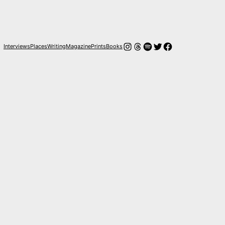
Instagram
Threads
Spotify
Twitter
Facebook
Interviews
Places
Writing
Magazine
Prints
Books