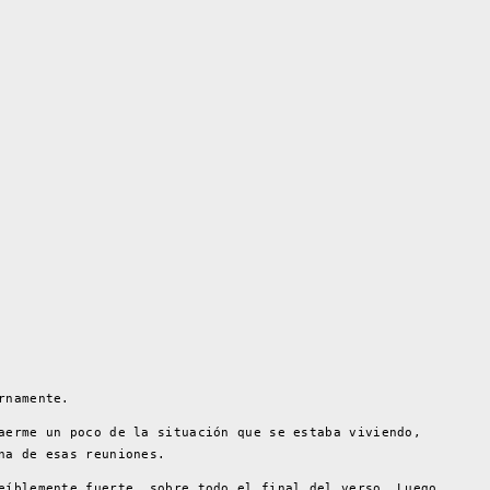
rnamente.
aerme un poco de la situación que se estaba viviendo,
na de esas reuniones.
eíblemente fuerte, sobre todo el final del verso. Luego