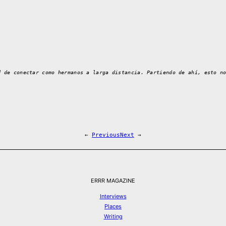
d de conectar como hermanos a larga distancia. Partiendo de ahí, esto n
←
Previous
Next
→
ERRR MAGAZINE
Interviews
Places
Writing