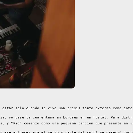
r estar solo cuando se vive una crisis tanto externa como inte
mia, yo pasé la cuarentena en Londres en un hostal. Para distr
os, y “Río” comenzó como una pequeña canción que presenté en u
en ese entonces era el verso y parte del coro) me pareció incr