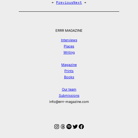
←
Previous
Next
→
ERRR MAGAZINE
Interviews
Places
Writing
Magazine
Prints
Books
Our team
Submissions
info@errr-magazine.com
Instagram
Threads
Spotify
Twitter
Facebook