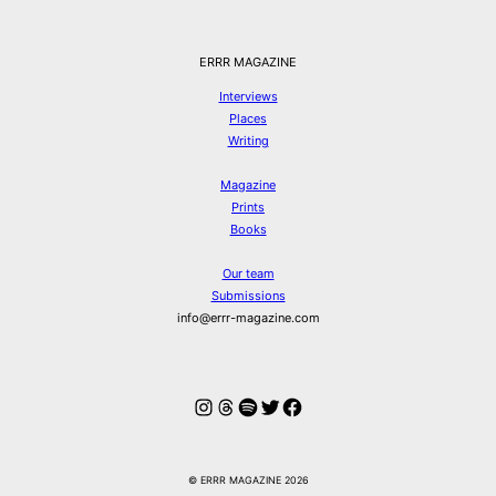
ERRR MAGAZINE
Interviews
Places
Writing
Magazine
Prints
Books
Our team
Submissions
info@errr-magazine.com
Instagram
Threads
Spotify
Twitter
Facebook
© ERRR MAGAZINE 2026