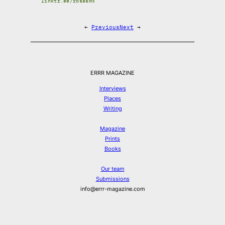
linktr.ee/rosasmx
←
Previous
Next
→
ERRR MAGAZINE
Interviews
Places
Writing
Magazine
Prints
Books
Our team
Submissions
info@errr-magazine.com