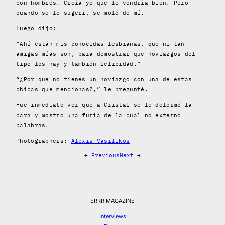
con hombres. Creía yo que le vendría bien. Pero
cuando se lo sugerí, se mofó de mí.
Luego dijo:
“Ahí están mis conocidas lesbianas, que ni tan
amigas mías son, para demostrar que noviazgos del
tipo los hay y también felicidad.”
“¿Por qué no tienes un noviazgo con una de estas
chicas que mencionas?,” le pregunté.
Fue inmediato ver que a Cristal se le deformó la
cara y mostró una furia de la cual no externó
palabras.
Photographers:
Alexis Vasilikos
←
Previous
Next
→
ERRR MAGAZINE
Interviews