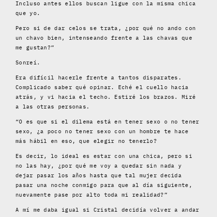
Incluso antes ellos buscan ligue con la misma chica
que yo.
Pero si de dar celos se trata, ¿por qué no ando con
un chavo bien, intenseando frente a las chavas que
me gustan?”
Sonreí.
Era difícil hacerle frente a tantos disparates.
Complicado saber qué opinar. Eché el cuello hacia
atrás, y vi hacia el techo. Estiré los brazos. Miré
a las otras personas.
“O es que si el dilema está en tener sexo o no tener
sexo, ¿a poco no tener sexo con un hombre te hace
más hábil en eso, que elegir no tenerlo?
Es decir, lo ideal es estar con una chica, pero si
no las hay, ¿por qué me voy a quedar sin nada y
dejar pasar los años hasta que tal mujer decida
pasar una noche conmigo para que al día siguiente,
nuevamente pase por alto toda mi realidad?”
A mí me daba igual si Cristal decidía volver a andar