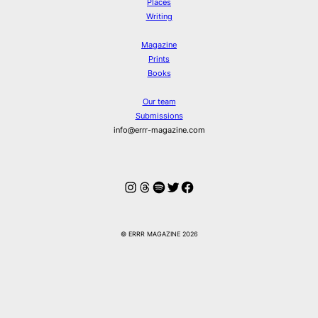
Places
Writing
Magazine
Prints
Books
Our team
Submissions
info@errr-magazine.com
Instagram
Threads
Spotify
Twitter
Facebook
© ERRR MAGAZINE 2026