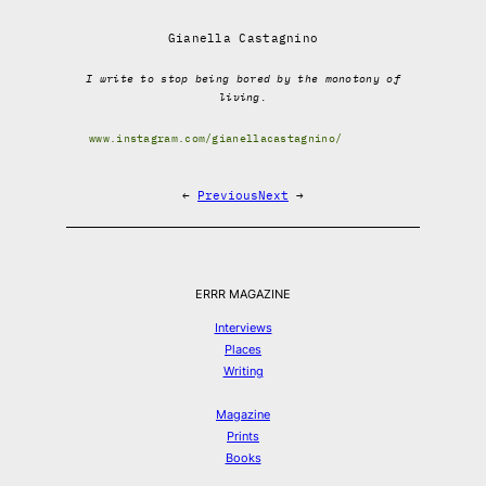
Gianella Castagnino
I write to stop being bored by the monotony of
living.
www.instagram.com/gianellacastagnino/
←
Previous
Next
→
ERRR MAGAZINE
Interviews
Places
Writing
Magazine
Prints
Books