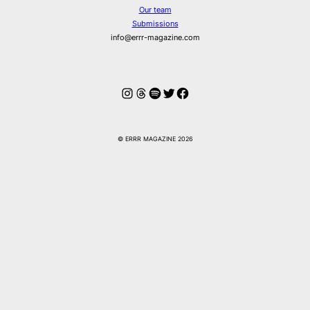
Our team
Submissions
info@errr-magazine.com
Instagram
Threads
Spotify
Twitter
Facebook
© ERRR MAGAZINE 2026