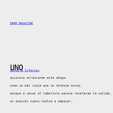
Skip
to
content
ERRR MAGAZINE
UNO
Daniela Infantas
quisiera arrancarme este ahogo,
como un mal viaje que no termina nunca,
aunque a veces el laberinto parece revelarme la salida
un espiral nuevo vuelve a empezar.