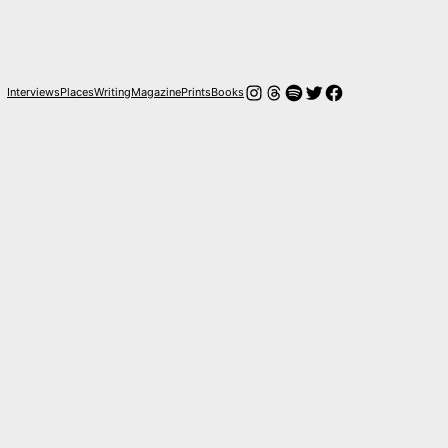
Instagram
Threads
Spotify
Twitter
Facebook
Interviews
Places
Writing
Magazine
Prints
Books