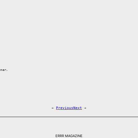
gner.
←
Previous
Next
→
ERRR MAGAZINE