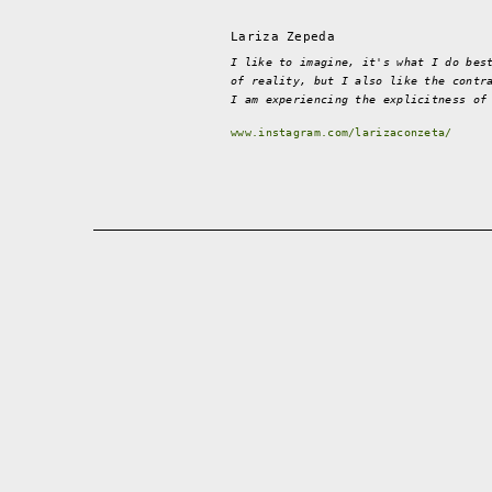
Lariza Zepeda
I like to imagine, it's what I do bes
of reality, but I also like the contr
I am experiencing the explicitness of
www.instagram.com/larizaconzeta/