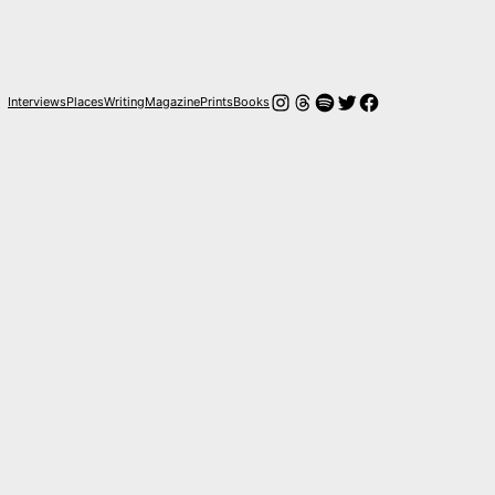
Instagram
Threads
Spotify
Twitter
Facebook
Interviews
Places
Writing
Magazine
Prints
Books