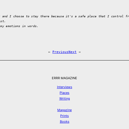
t and I choose to stay there because it's a safe place that I control f
ast.
 my emotions in words.
←
Previous
Next
→
ERRR MAGAZINE
Interviews
Places
Writing
Magazine
Prints
Books